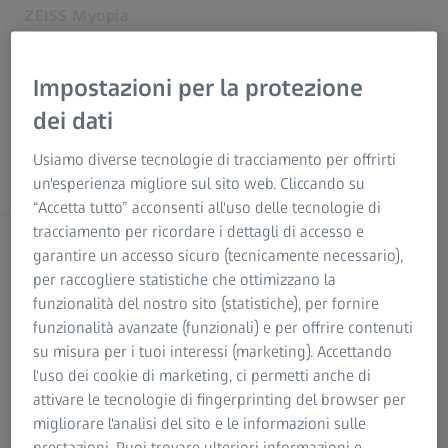
ZEISS Myopia
Si apre in un'altra scheda
Impostazioni per la protezione
dei dati
Insights Hub per il professionista
Home
Usiamo diverse tecnologie di tracciamento per offrirti
Seleziona area ZEISS
della visione
un'esperienza migliore sul sito web. Cliccando su
Gruppo ZEISS
Articoli & approfondimenti
“Accetta tutto” acconsenti all'uso delle tecnologie di
Programma Formativo
tracciamento per ricordare i dettagli di accesso e
Seleziona sito web
Studi e Pubblicazioni
Cinematography
garantire un accesso sicuro (tecnicamente necessario),
Sito web globale (Italiano)
Contattaci
per raccogliere statistiche che ottimizzano la
Vai al sito per i consumatori
funzionalità del nostro sito (statistiche), per fornire
Hunting
Seleziona lingua
funzionalità avanzate (funzionali) e per offrire contenuti
Siti web ZEISS correlati
LEGALE
su misura per i tuoi interessi (marketing). Accettando
Nature Observation
l'uso dei cookie di marketing, ci permetti anche di
Sito ZEISS per i consumatori
Contatti
Global website (English)
attivare le tecnologie di fingerprinting del browser per
Sito ZEISS per i professionisti della visione
Planetariums
migliorare l'analisi del sito e le informazioni sulle
Newsroom
Internationale Website (Deutsch)
prestazioni. Puoi trovare ulteriori informazioni e