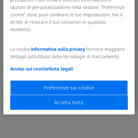
Editore
ZEISS Group
opzioni di personalizzazione nella sezione “Preferenze
Simulation Projection Solutions
Site web international (Français)
cookie”, dove puoi cambiare le tue impostazioni. Hai il
Note legali
Website global (Português)
diritto di revocare il tuo consenso in qualsiasi
Vision Care
momento.
Site global (Português (Brasil))
Informativa sulla privacy
Digital Solutions & Software Development
Global website (中文)
La nostra
Informativa sulla privacy
fornisce maggiore
Informativa sui cookie
dettagli sull'utilizzo delle tecnologie di tracciamento.
Sito web globale (Italiano)
Industrial Quality Solutions
Preferenze sui cookie
Avviso sui cookie
Note legali
OEM Solutions
Seleziona sede
Preferenze sui cookie
Research Microscopy Solutions
Accetta tutto
Spectroscopy
ZEISS Group