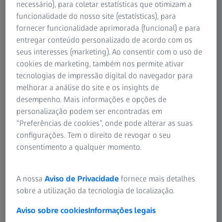
necessário), para coletar estatísticas que otimizam a
Evidências emergentes: sono e miopia
funcionalidade do nosso site (estatísticas), para
fornecer funcionalidade aprimorada (funcional) e para
Revisões sistemáticas recentes, que analisaram
entregar conteúdo personalizado de acordo com os
coletivamente dados de mais de 250.000 participantes,
seus interesses (marketing). Ao consentir com o uso de
exploraram a relação entre padrões de sono e o
cookies de marketing, também nos permite ativar
3-5
desenvolvimento da miopia.
Embora ainda haja muito a
tecnologias de impressão digital do navegador para
investigar para compreender totalmente esta relação, os
melhorar a análise do site e os insights de
resultados sugerem que o sono pode ser um fator de
desempenho. Mais informações e opções de
risco modificável para a miopia.
personalização podem ser encontradas em
“Preferências de cookies”, onde pode alterar as suas
configurações. Tem o direito de revogar o seu
Duração do sono: um fator chave
consentimento a qualquer momento.
Dormir mais tempo, ou ter um sono noturno suficiente,
A nossa
Aviso de Privacidade
fornece mais detalhes
pode reduzir o risco de miopia. Uma meta-análise
5
sobre a utilização da tecnologia de localização.
apontou para uma redução de 37% no risco.
Contudo,
este resultado ainda carece de validação, já que outros
Aviso sobre cookies
Informações legais
estudos não encontraram correlação semelhante. Importa