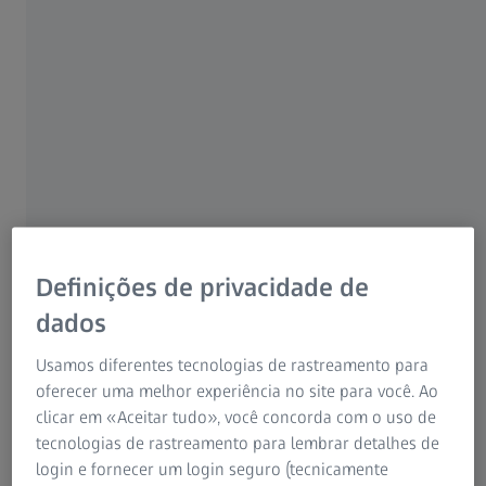
insuficiente tem sido associado a vários problemas de
saúde, incluindo obesidade infantil e desafios
8
psicossociais.
No entanto, o seu papel na miopia é ainda
pouco compreendido.
Definições de privacidade de
dados
Usamos diferentes tecnologias de rastreamento para
oferecer uma melhor experiência no site para você. Ao
clicar em «Aceitar tudo», você concorda com o uso de
tecnologias de rastreamento para lembrar detalhes de
login e fornecer um login seguro (tecnicamente