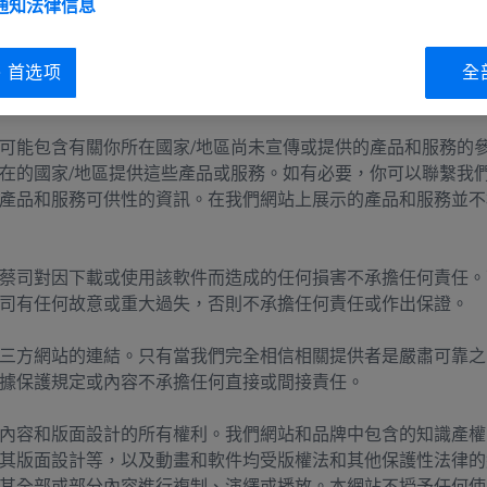
 通知
法律信息
和域名。但並不適用於因國家立法而修改了法律資訊等情況的蔡
有蔡司網站或你使用的程序的法律聲明。
ie 首选项
全
還包含指向非蔡司公司網站的第三方連結，這些法律聲明不適用
可能包含有關你所在國家/地區尚未宣傳或提供的產品和服務的
在的國家/地區提供這些產品或服務。如有必要，你可以聯繫我
產品和服務可供性的資訊。在我們網站上展示的產品和服務並不
蔡司對因下載或使用該軟件而造成的任何損害不承擔任何責任。
司有任何故意或重大過失，否則不承擔任何責任或作出保證。
三方網站的連結。只有當我們完全相信相關提供者是嚴肅可靠之
數據保護規定或內容不承擔任何直接或間接責任。
內容和版面設計的所有權利。我們網站和品牌中包含的知識產權
其版面設計等，以及動畫和軟件均受版權法和其他保護性法律的
其全部或部分內容進行複制、演繹或播放。本網站不授予任何使