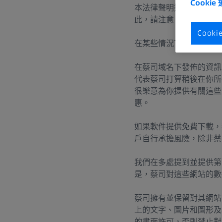
Cookie
本法律聲明適用於本網站
此，請注意 你瀏覽的所
Cook
在某些情況下，蔡司網站
在蔡司域名下發佈的資訊
代表蔡司打算稍後在你所
很樂意為你提供有關這些
惠。
如果軟件提供免費下載，
戶自行承擔風險，除非蔡
我們在多處提到並提供第
是，蔡司對這些網站的
蔡司擁有並保留對其網站
上的文字、圖片和圖形及
的書面許可，否則禁止對