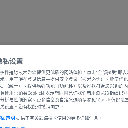
條款和條件
隐私设置
l Terms and Conditions
多种追踪技术为您提供更优质的网站体验。点击“全部接受”即表
术：用于保存登录信息并提供安全登录（技术必需）、收集优化
据（统计）、提供增强功能（功能性）以及推送符合您兴趣的内
意使用营销类Cookie即表示您同时允许我们启用浏览器指纹识
分析与性能洞察。更多信息及自定义选项请参见“Cookie偏好设
关设置。您有权随时撤销同意。
私 声明
提供了有关跟踪技术使用的更多详细信息。