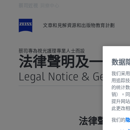
蔡司近視
洞察中心
在新分頁開啟
文章和見解
資源和出版物
教育計劃
蔡司專為視光護理專業人士而設
法律聲明及一般
数据
Legal Notice & Genera
我们采用
用追踪技
的统计数
Publisher
销）。同
提升网站
Legal Notice & General Terms and Conditions
此更改相
Data Protection
法律聲明
我们的
隐