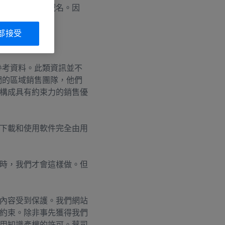
司公司網站和域名。因
部接受
於相關連結。
參考資料。此類資訊並不
們的區域銷售團隊，他們
構成具有約束力的銷售優
下載和使用軟件完全由用
時，我們才會這樣做。但
內容受到保護。我們網站
約束。除非事先獲得我們
用知識產權的許可。蔡司