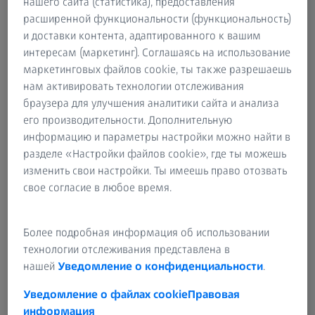
нашего сайта (статистика), предоставления
с нашим региональным торговым представительством,
расширенной функциональности (функциональность)
чтобы получить подробные сведения о доступности тех
и доставки контента, адаптированного к вашим
или иных продуктов и услуг. Презентация продуктов и
интересам (маркетинг). Соглашаясь на использование
услуг на нашем веб-сайте не является обязывающим
маркетинговых файлов cookie, ты также разрешаешь
коммерческим предложением.
нам активировать технологии отслеживания
браузера для улучшения аналитики сайта и анализа
Если на веб-сайте предлагается программное
его производительности. Дополнительную
обеспечение для бесплатной загрузки, компания ZEISS
информацию и параметры настройки можно найти в
не несет ответственности за какой-либо ущерб,
разделе «Настройки файлов cookie», где ты можешь
возникший вследствие загрузки или использования
изменить свои настройки. Ты имеешь право отозвать
программного обеспечения. Ответственность за
свое согласие в любое время.
загрузку и использование программного обеспечения
лежит исключительно на самом пользователе.
Ответственность или гарантия со стороны компании
Более подробная информация об использовании
ZEISS исключены, кроме случаев умышленных действий
технологии отслеживания представлена в
или грубой неосторожности со стороны ZEISS.
нашей
Уведомление о конфиденциальности
.
Уведомление о файлах cookie
Правовая
В нескольких местах мы упоминаем и приводим ссылки
информация
на сторонние веб-сайты. Мы делаем это, только если