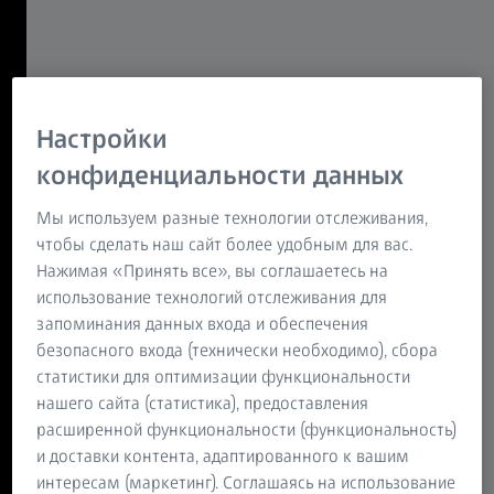
составляют отличную пару очковых линз - именно для
ВАС.
Монофокальные, прогрессивные или
что-то промежуточное?
Не удивляйтесь - всё начинается с ваших
Настройки
глаз.
конфиденциальности данных
Первый шаг к вашим уникальным линзам ZEISS – это
Мы используем разные технологии отслеживания,
понять, какой тип линз вам необходим. Это зависит от
чтобы сделать наш сайт более удобным для вас.
вашей степени коррекции и расстояний, на которых
Нажимая «Принять все», вы соглашаетесь на
вашим глазам трудно сфокусироваться.
использование технологий отслеживания для
запоминания данных входа и обеспечения
Посмотрим на различные варианты.
безопасного входа (технически необходимо), сбора
Когда и где вы будете носить очки?
статистики для оптимизации функциональности
Подстройте их под СВОЙ мир.
нашего сайта (статистика), предоставления
расширенной функциональности (функциональность)
Все линзы разные: даже если у них одна и та же
и доставки контента, адаптированного к вашим
оптическая сила, их оптическая конструкция может
интересам (маркетинг). Соглашаясь на использование
сильно различаться. Выберите линзы ZEISS в