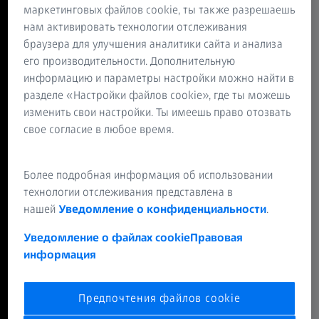
маркетинговых файлов cookie, ты также разрешаешь
зависимости от вашего стиля жизни и видов активности,
нам активировать технологии отслеживания
если хотите иметь чёткое зрение именно там, где оно
браузера для улучшения аналитики сайта и анализа
необходимо больше всего.
его производительности. Дополнительную
Подробнее о линзах для ВАШЕГО стиля жизни
информацию и параметры настройки можно найти в
Куда будут смотреть ваши глаза через
разделе «Настройки файлов cookie», где ты можешь
изменить свои настройки. Ты имеешь право отозвать
очки?
свое согласие в любое время.
Ваша оправа + ваше лицо = ваша уникальная
посадка.
Более подробная информация об использовании
А вы знали, что ваше лицо и оправа очков могут влиять
технологии отслеживания представлена в
на то, как вы видите? Они определяют размер,
нашей
Уведомление о конфиденциальности
.
расположение и угол линз. Тонкая настройка с
помощью технологий ZEISS может сделать оптику ваших
Уведомление о файлах cookie
Правовая
линз уникальной – как и вы сами.
информация
Подробнее об индивидуализации линз
Предпочтения файлов cookie
Беспокоитесь о цифровом