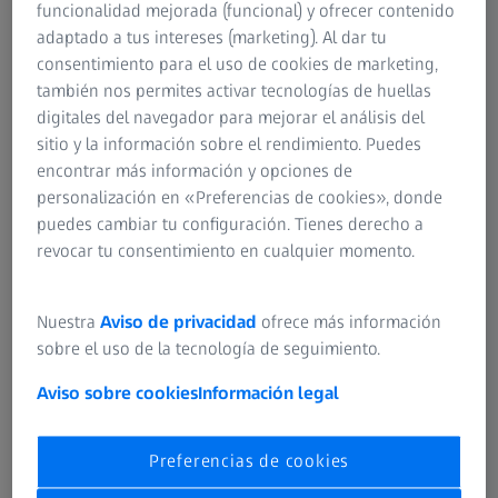
Quiero desarrollarlos en persona
funcionalidad mejorada (funcional) y ofrecer contenido
y formar parte del proceso de
adaptado a tus intereses (marketing). Al dar tu
consentimiento para el uso de cookies de marketing,
principio a fin.
también nos permites activar tecnologías de huellas
digitales del navegador para mejorar el análisis del
Steffen
sitio y la información sobre el rendimiento. Puedes
Ingeniero eléctrico
encontrar más información y opciones de
personalización en «Preferencias de cookies», donde
puedes cambiar tu configuración. Tienes derecho a
revocar tu consentimiento en cualquier momento.
Nuestra
Aviso de privacidad
ofrece más información
sobre el uso de la tecnología de seguimiento.
Aviso sobre cookies
Información legal
Preferencias de cookies