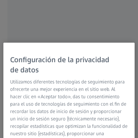
empezó a realizar en su propia vida hace 11 años,
cuando se dio cuenta de que: "No solo quiero arreglar
sistemas. Quiero desarrollarlos en persona y formar
parte del proceso de principio a fin." Esto le permite
identificar el "error", ya que el simple hecho de que le
presenten un producto acabado no es lo suyo. ¿Cuál es
el diagnóstico? "Soy un apasionado del desarrollo.
Trabajar solo como ingeniero eléctrico no me
Configuración de la privacidad
entusiasmaba lo suficiente." Fue entonces cuando
de datos
decidió dedicarse a su pasión.
Utilizamos diferentes tecnologías de seguimiento para
ofrecerte una mejor experiencia en el sitio web. Al
hacer clic en «Aceptar todo», das tu consentimiento
para el uso de tecnologías de seguimiento con el fin de
recordar los datos de inicio de sesión y proporcionar
un inicio de sesión seguro (técnicamente necesario),
recopilar estadísticas que optimizan la funcionalidad de
No solo quiero arreglar sistemas.
nuestro sitio (estadísticas), proporcionar una