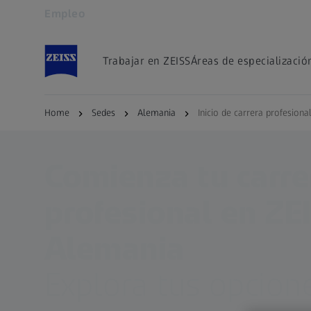
Empleo
Se abrirá en otra pestaña
Trabajar en ZEISS
Áreas de especializació
Home
Sedes
Alemania
Inicio de carrera profesiona
Comienza tu carre
profesional en ZE
Alemania
Explora tus opcion