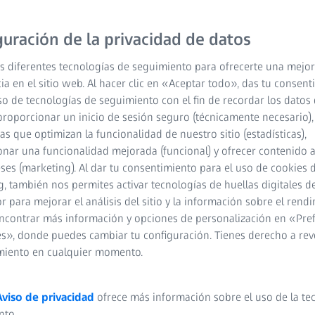
guración de la privacidad de datos
s diferentes tecnologías de seguimiento para ofrecerte una mejor
ia en el sitio web. Al hacer clic en «Aceptar todo», das tu consen
so de tecnologías de seguimiento con el fin de recordar los datos 
proporcionar un inicio de sesión seguro (técnicamente necesario),
cas que optimizan la funcionalidad de nuestro sitio (estadísticas),
nar una funcionalidad mejorada (funcional) y ofrecer contenido 
eses (marketing). Al dar tu consentimiento para el uso de cookies 
, también nos permites activar tecnologías de huellas digitales d
 para mejorar el análisis del sitio y la información sobre el rendi
 y estamos aquí para ayudarte a encontrar el camino
ncontrar más información y opciones de personalización en «Pre
unas prácticas o un programa de estudios dual, te ofrecemos
s», donde puedes cambiar tu configuración. Tienes derecho a rev
S. Explora las oportunidades y da el primer paso hacia una
miento en cualquier momento.
Aviso de privacidad
ofrece más información sobre el uso de la te
nto.