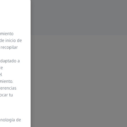
timiento
de inicio de
 recopilar
adaptado a
de
el
miento.
ferencias
ocar tu
cnología de