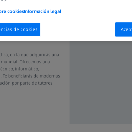
bre cookies
Información legal
encias de cookies
Acep
ica, en la que adquirirás una
a mundial. Ofrecemos una
cnico, informático,
s. Te beneficiarás de modernas
tación por parte de tutores