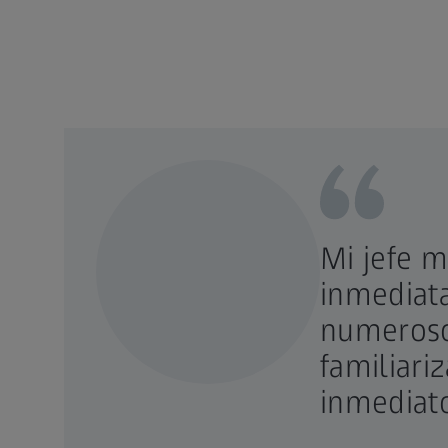
Mi jefe m
inmediata
numerosos
familiari
inmediato