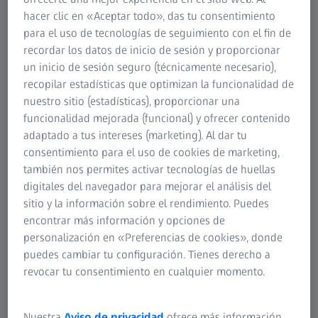
disciplinas más desafiantes. Nuestro ZEISS Tumor
hacer clic en «Aceptar todo», das tu consentimiento
Workflow le ayuda a reconsiderar el tratamiento de
para el uso de tecnologías de seguimiento con el fin de
referencia y le ayuda con opciones de tratamiento más
recordar los datos de inicio de sesión y proporcionar
precisas, rápidas y más eficientes en general que las
un inicio de sesión seguro (técnicamente necesario),
actuales.
recopilar estadísticas que optimizan la funcionalidad de
Información adicional
nuestro sitio (estadísticas), proporcionar una
funcionalidad mejorada (funcional) y ofrecer contenido
adaptado a tus intereses (marketing). Al dar tu
consentimiento para el uso de cookies de marketing,
también nos permites activar tecnologías de huellas
digitales del navegador para mejorar el análisis del
sitio y la información sobre el rendimiento. Puedes
encontrar más información y opciones de
personalización en «Preferencias de cookies», donde
puedes cambiar tu configuración. Tienes derecho a
revocar tu consentimiento en cualquier momento.
Nuestra
Aviso de privacidad
ofrece más información