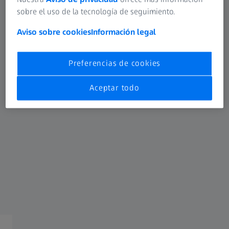
sobre el uso de la tecnología de seguimiento.
Aviso sobre cookies
Información legal
CÁNCER DE MAMA
Aumento de la supervivencia general para
el cáncer de mama en estadio temprano
Preferencias de cookies
Aceptar todo
La radioterapia intraoperatoria (RIO) para cáncer de mama
usando tecnología de ZEISS permite un tratamiento
preciso que puede reducir el riesgo de recurrencia,
aumentar la supervivencia general y reducir los efectos
secundarios, como el dolor y la estética en comparación
1,2,3,4
con los tratamientos de radioterapia convencional.
Información adicional