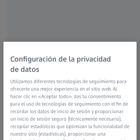
Para pacientes
Para profesionales del sector óptico
Para inversores
Grupo ZEISS
Configuración de la privacidad
de datos
Utilizamos diferentes tecnologías de seguimiento para
ZEISS Corneal Refractive Workflow
ofrecerte una mejor experiencia en el sitio web. Al
ZEISS le ayuda a optimizar el flujo de trabajo de cirugía
hacer clic en «Aceptar todo», das tu consentimiento
refractiva con una infraestructura digital conectada, así
para el uso de tecnologías de seguimiento con el fin de
como a mejorar su eficacia con la opción adecuada para
recordar los datos de inicio de sesión y proporcionar
cada paciente.
un inicio de sesión seguro (técnicamente necesario),
recopilar estadísticas que optimizan la funcionalidad de
Información adicional
nuestro sitio (estadísticas), proporcionar una