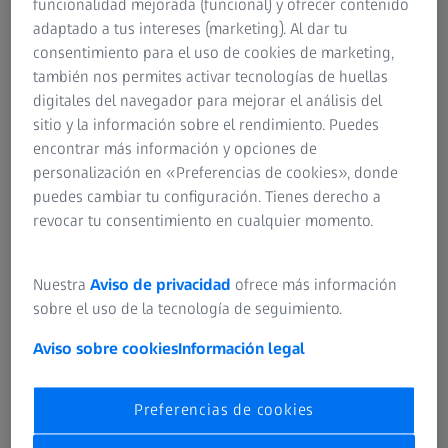
funcionalidad mejorada (funcional) y ofrecer contenido
adaptado a tus intereses (marketing). Al dar tu
consentimiento para el uso de cookies de marketing,
también nos permites activar tecnologías de huellas
RESUMEN
Ideas sobre la creación de nomogramas
digitales del navegador para mejorar el análisis del
sitio y la información sobre el rendimiento. Puedes
con ZEISS VISULYZE
encontrar más información y opciones de
Obtenga más información sobre la creación de
personalización en «Preferencias de cookies», donde
nomogramas personalizados con ZEISS VISULYZE.
puedes cambiar tu configuración. Tienes derecho a
revocar tu consentimiento en cualquier momento.
Nuestra
Aviso de privacidad
ofrece más información
Sonido original: EN | Subtítulo: Ninguno
sobre el uso de la tecnología de seguimiento.
Aviso sobre cookies
Información legal
Preferencias de cookies