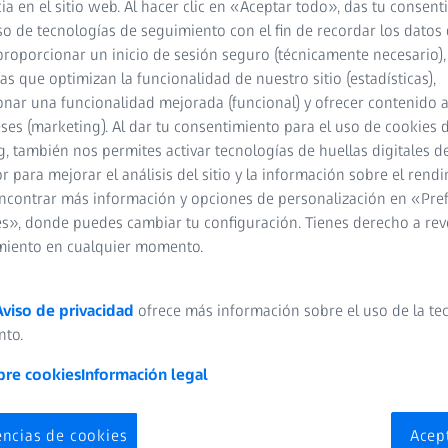
ia en el sitio web. Al hacer clic en «Aceptar todo», das tu consen
so de tecnologías de seguimiento con el fin de recordar los datos 
proporcionar un inicio de sesión seguro (técnicamente necesario),
cas que optimizan la funcionalidad de nuestro sitio (estadísticas),
nar una funcionalidad mejorada (funcional) y ofrecer contenido 
eses (marketing). Al dar tu consentimiento para el uso de cookies 
, también nos permites activar tecnologías de huellas digitales d
 para mejorar el análisis del sitio y la información sobre el rendi
ncontrar más información y opciones de personalización en «Pre
s», donde puedes cambiar tu configuración. Tienes derecho a rev
miento en cualquier momento.
ace
Aviso de privacidad
ofrece más información sobre el uso de la te
: simplifique lo complejo.
nto.
bre cookies
Información legal
encias de cookies
Acep