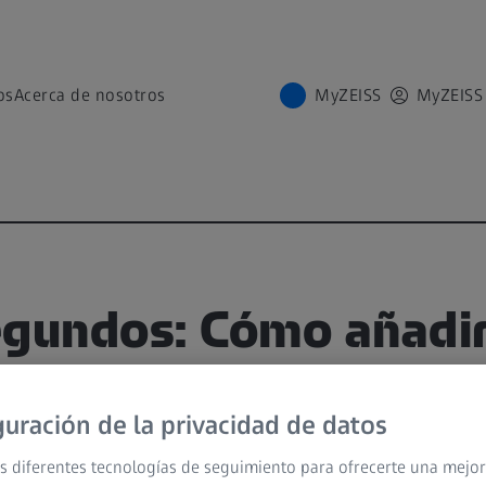
os
Acerca de nosotros
MyZEISS
MyZEISS
egundos: Cómo añadi
mientos clínicos a la
guración de la privacidad de datos
es de trabajo de ZEI
s diferentes tecnologías de seguimiento para ofrecerte una mejor