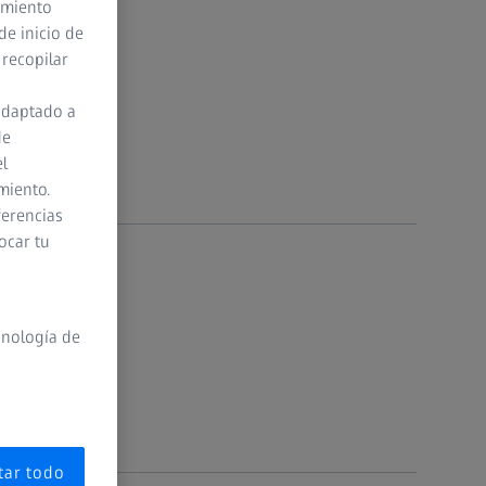
timiento
de inicio de
 recopilar
adaptado a
de
el
miento.
ferencias
ocar tu
cnología de
tar todo