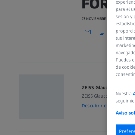
FORUM
experienc
para el u
sesión y 
27 NOVIEMBRE 2024 · 1 MIN VER
estadísti
proporcio
tus inter
marketing
navegador
Puedes e
de cookie
consenti
ZEISS Glaucoma Workpl
Nuestra
ZEISS Glaucoma Workplace
seguimie
Descubrir el producto
Aviso so
Prefer