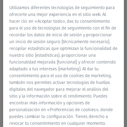
Cirugía Neurológica, Weill Cornell Medicine, Nueva York,
Utilizamos diferentes tecnologías de seguimiento para
EE. UU.
ofrecerte una mejor experiencia en el sitio web. Al
hacer clic en «Aceptar todo», das tu consentimiento
para el uso de tecnologías de seguimiento con el fin de
recordar los datos de inicio de sesión y proporcionar
un inicio de sesión seguro (técnicamente necesario),
RESUMEN
Visualización aumentada en la cirugía
recopilar estadísticas que optimizan la funcionalidad de
raquídea: primeras experiencias
nuestro sitio (estadísticas), proporcionar una
funcionalidad mejorada (funcional) y ofrecer contenido
La realidad aumentada es el próximo paso en la
adaptado a tus intereses (marketing). Al dar tu
integración de la navegación estereotáctica en la cirugía
consentimiento para el uso de cookies de marketing,
de columna. Hay muchas aplicaciones potencialmente
también nos permites activar tecnologías de huellas
beneficiosas de realidad aumentada en cirugía de
digitales del navegador para mejorar el análisis del
columna. Aquí hablaremos del uso de la realidad
sitio y la información sobre el rendimiento. Puedes
aumentada para mejorar el flujo de trabajo y la precisión
encontrar más información y opciones de
de la cirugía de tumores de columna. También la hemos
personalización en «Preferencias de cookies», donde
integrado con éxito para el uso de la cirugía de fusión
puedes cambiar tu configuración. Tienes derecho a
intersomática lumbar transforaminal (TLIF) de cirugía
revocar tu consentimiento en cualquier momento.