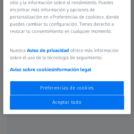
sitio y la información sobre el rendimiento. Puedes
encontrar más información y opciones de
personalización en «Preferencias de cookies», donde
puedes cambiar tu configuración. Tienes derecho a
revocar tu consentimiento en cualquier momento.
PONENTE
Dr. Timur Yildirim, MHBA, FEBO
Nuestra
Aviso de privacidad
ofrece más información
Cirujano sénior de catarata y refractiva del Departamento de
sobre el uso de la tecnología de seguimiento.
Oftalmología de la Universidad Ruprecht-Karls de
Heidelberg (Alemania)
Aviso sobre cookies
Información legal
Preferencias de cookies
Aceptar todo
RESUMEN
Análisis de las LIO de ZEISS:
Conclusiones basadas en la evidencia
presentadas en el congreso ESCRS 2025