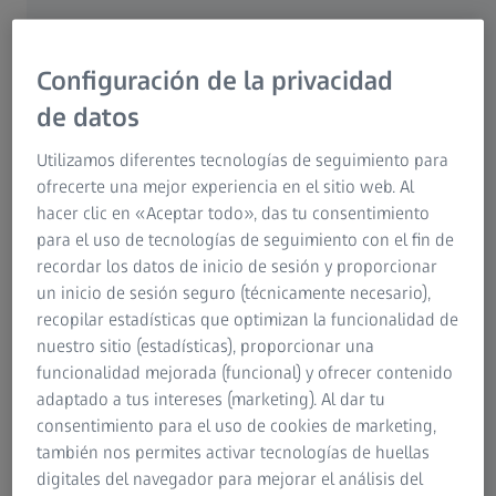
Universidad Ruprecht-Karls de Heidelberg (Alemania)
mostrar detalles
Configuración de la privacidad
de datos
Utilizamos diferentes tecnologías de seguimiento para
ofrecerte una mejor experiencia en el sitio web. Al
hacer clic en «Aceptar todo», das tu consentimiento
para el uso de tecnologías de seguimiento con el fin de
recordar los datos de inicio de sesión y proporcionar
un inicio de sesión seguro (técnicamente necesario),
PONENTE
recopilar estadísticas que optimizan la funcionalidad de
Dra. Andrea Janeková, FEBO, FEBOS-CR
nuestro sitio (estadísticas), proporcionar una
Responsable de Cirugía de Catarata, Refractiva y
funcionalidad mejorada (funcional) y ofrecer contenido
Vitreorretiniana del Eye Center Prague (República Checa)
adaptado a tus intereses (marketing). Al dar tu
consentimiento para el uso de cookies de marketing,
también nos permites activar tecnologías de huellas
digitales del navegador para mejorar el análisis del