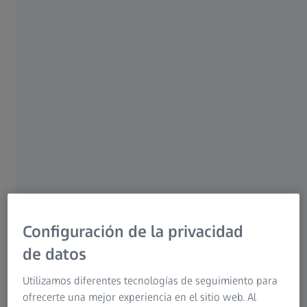
Para pacientes
Para profesionales del sector óptico
Para inversores
Grupo ZEISS
AUTOR
Dr. Ariel Savion, D.M.D, LL.B, M.Sc, I.C.O.I
Rishon Lezion, Israel
Configuración de la privacidad
de datos
Utilizamos diferentes tecnologías de seguimiento para
RESUMEN
ofrecerte una mejor experiencia en el sitio web. Al
Compartiendo experiencias de igual a igual