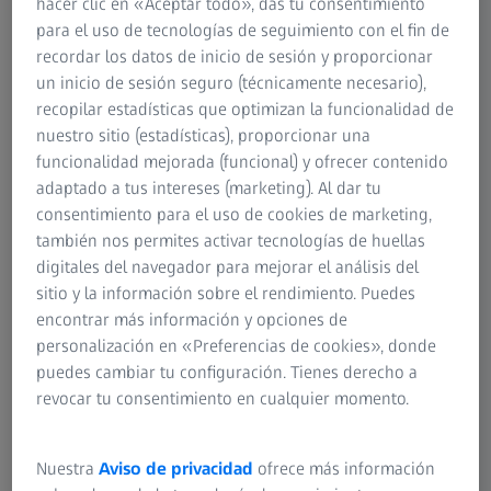
hacer clic en «Aceptar todo», das tu consentimiento
para el uso de tecnologías de seguimiento con el fin de
recordar los datos de inicio de sesión y proporcionar
un inicio de sesión seguro (técnicamente necesario),
recopilar estadísticas que optimizan la funcionalidad de
RESUMEN
Cirugía consecutiva de implante coclear
nuestro sitio (estadísticas), proporcionar una
funcionalidad mejorada (funcional) y ofrecer contenido
para pérdida auditiva bilateral con ZEISS
adaptado a tus intereses (marketing). Al dar tu
KINEVO 900
consentimiento para el uso de cookies de marketing,
también nos permites activar tecnologías de huellas
Se presentó el caso de una mujer de 68 años con pérdida
digitales del navegador para mejorar el análisis del
auditiva bilateral progresiva desde hace más de 20 años.
sitio y la información sobre el rendimiento. Puedes
La mayor parte de su capacidad auditiva se había visto
encontrar más información y opciones de
afectada. La paciente recibió un implante coclear (IC) en el
personalización en «Preferencias de cookies», donde
oído derecho en 2022 con excelentes resultados. El
puedes cambiar tu configuración. Tienes derecho a
audiograma muestra una cofosis en el oído derecho y una
revocar tu consentimiento en cualquier momento.
pérdida auditiva profunda en el izquierdo. Se tomó la
decisión de realizar un segundo implante coclear en el
oído izquierdo para proporcionarle una audición binaural.
Nuestra
Aviso de privacidad
ofrece más información