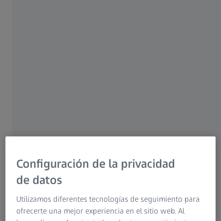
Para pacientes
Para profesionales del sector óptico
Para inversores
Grupo ZEISS
Configuración de la privacidad
AUTOR
Dr. Leonel Luís
de datos
Director de Otorrinolaringología, adjunto clínico,
Utilizamos diferentes tecnologías de seguimiento para
Especialidades quirúrgicas, Hospital de Santa Maria, Lisboa,
ofrecerte una mejor experiencia en el sitio web. Al
Portugal