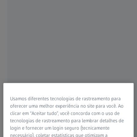
Para pacientes
Para profissionais de visão
Para investidores
ZEISS Group
Usamos diferentes tecnologias de rastreamento para
AUTOR
oferecer uma melhor experiência no site para você. Ao
Leonel Luís, MD
clicar em “Aceitar tudo”, você concorda com o uso de
Diretor de Otorrinolaringologia, especialidades clínica e
tecnologias de rastreamento para lembrar detalhes de
cirúrgica, Hospital de Santa Maria, Lisboa, Portugal
login e fornecer um login seguro (tecnicamente
necessário), coletar estatísticas que otimizam a