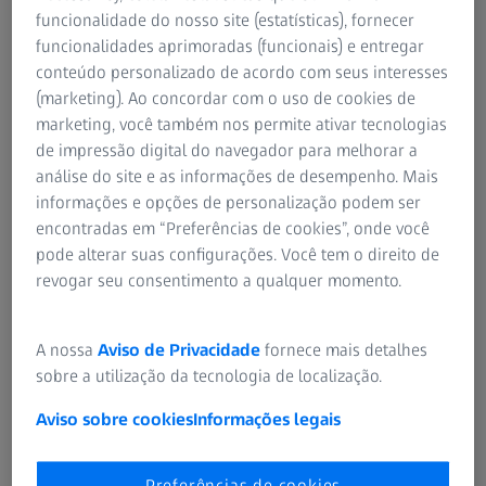
funcionalidade do nosso site (estatísticas), fornecer
funcionalidades aprimoradas (funcionais) e entregar
conteúdo personalizado de acordo com seus interesses
RESUMO
(marketing). Ao concordar com o uso de cookies de
Cirurgia de implante coclear consecutivo
marketing, você também nos permite ativar tecnologias
para perda auditiva bilateral com o ZEISS
de impressão digital do navegador para melhorar a
KINEVO 900
análise do site e as informações de desempenho. Mais
informações e opções de personalização podem ser
Foi apresentado o caso de uma paciente de 68 anos com
encontradas em “Preferências de cookies”, onde você
perda auditiva progressiva bilateral há mais de 20 anos. A
pode alterar suas configurações. Você tem o direito de
maioria da capacidade auditiva da paciente estava
revogar seu consentimento a qualquer momento.
comprometida. A paciente recebeu um implante coclear
(IC) no ouvido direito em 2022, com excelentes resultados.
O audiograma mostra cofose do ouvido direito e perda
A nossa
Aviso de Privacidade
fornece mais detalhes
auditiva profunda do ouvido esquerdo. Decidiu-se
sobre a utilização da tecnologia de localização.
implantar um segundo IC no ouvido esquerdo para
Aviso sobre cookies
Informações legais
permitir a audição binaural.