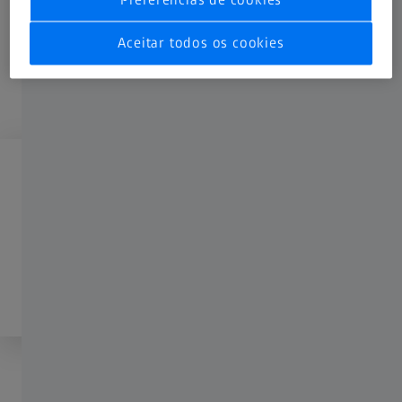
Preferências de cookies
Aceitar todos os cookies
Para desbloquear, faça login
Cadastre-se
ou faça login