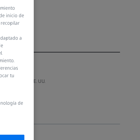
timiento
de inicio de
 recopilar
adaptado a
de
el
miento.
ferencias
ocar tu
ne, Cleveland, EE. UU.
cnología de