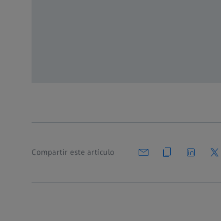
Vídeo: sonido original: EN | Subtítulo: Ningu
Registrarse
o inicie sesión
Compartir este artículo