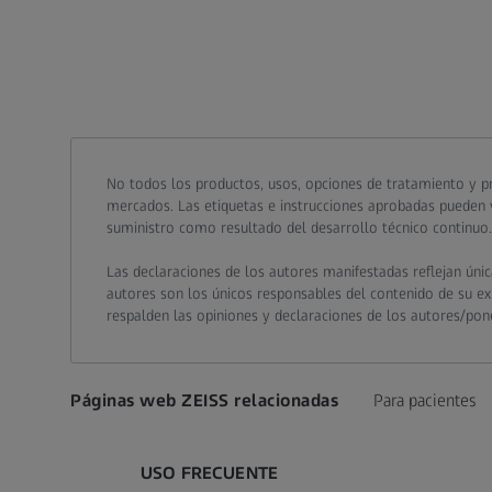
Call contact at
Call contact on mobile at
Send contact a mail to
No todos los productos, usos, opciones de tratamiento y pr
mercados. Las etiquetas e instrucciones aprobadas pueden v
suministro como resultado del desarrollo técnico continuo.
Las declaraciones de los autores manifestadas reflejan úni
autores son los únicos responsables del contenido de su expe
respalden las opiniones y declaraciones de los autores/pon
Páginas web ZEISS relacionadas
Para pacientes
USO FRECUENTE