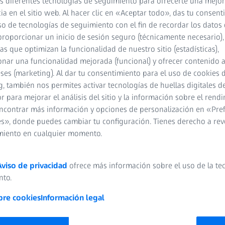
RIO
s diferentes tecnologías de seguimiento para ofrecerte una mejor
ia en el sitio web. Al hacer clic en «Aceptar todo», das tu consen
so de tecnologías de seguimiento con el fin de recordar los datos 
proporcionar un inicio de sesión seguro (técnicamente necesario),
cas que optimizan la funcionalidad de nuestro sitio (estadísticas),
nar una funcionalidad mejorada (funcional) y ofrecer contenido 
eses (marketing). Al dar tu consentimiento para el uso de cookies 
, también nos permites activar tecnologías de huellas digitales d
 para mejorar el análisis del sitio y la información sobre el rendi
ncontrar más información y opciones de personalización en «Pre
profesor asociado
s», donde puedes cambiar tu configuración. Tienes derecho a rev
e Oncología Radiológica, Cleveland Clinic Lerner College of Medici
miento en cualquier momento.
Aviso de privacidad
ofrece más información sobre el uso de la te
nto.
bre cookies
Información legal