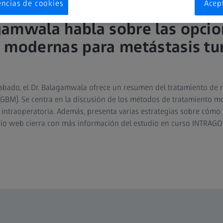
encias de cookies
Acep
amwala habla sobre las opcio
 modernas para metástasis tu
bado, el Dr. Balagamwala ofrece un resumen del tratamiento de m
GBM). Se centra en la discusión de los métodos de tratamiento m
ntraoperatoria. Además, presenta varias estrategias sobre cómo 
ario web cierra con más información del estudio en curso INTRAGO