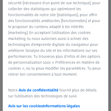
sécurité (nécessaire d'un point de vue technique), pour
collecter des statistiques qui optimisent les
fonctionnalités de notre site (statistiques), pour offrir
des fonctionnalités améliorées (fonctionnelles) et pour
RÉSUMÉ
te proposer du contenu adapté à tes intérêts
Ehsan Balagamwala parle des options de
(marketing). En acceptant l'utilisation des cookies
traitement modernes des métastases
marketing, tu nous autorises aussi à activer des
cérébrales et des GBM.
technologies d'empreinte digitale du navigateur pour
améliorer l'analyse du site et les informations sur ses
Dans ce webinaire enregistré, Dr. Balagamwala présente
performances. Tu trouveras plus d'infos et des options
un aperçu du traitement des métastases cérébrales et du
de personnalisation sous « Préférences en matière de
glioblastome multiforme (GBM). Il met l'accent sur les
cookies », où tu peux modifier tes paramètres. Tu peux
méthodes de traitement modernes et les avancées de la
retirer ton consentement à tout moment.
radiothérapie peropératoire pour le GBM. En outre, il
présente plusieurs stratégies pour améliorer l'application
de la radiothérapie. Le webinaire s'achève par un aperçu
Notre
Avis de confidentialité
fournit plus de détails
plus détaillé de l'étude INTRAGO en cours ainsi que par
sur l'utilisation des technologies de suivi.
une session de questions-réponses.
Avis sur les cookies
Informations légales