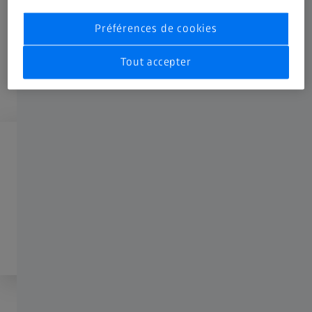
Préférences de cookies
Tout accepter
Pour déverrouiller, veuillez vous connecter
S'inscrire
ou se connecter