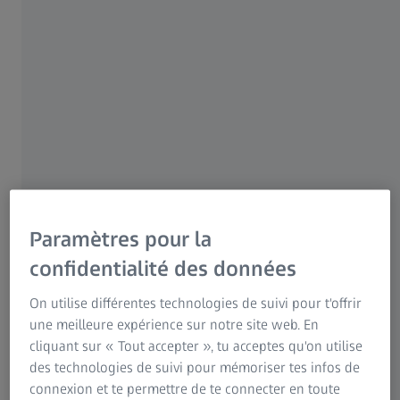
1 FÉVRIER 2021 · 56 MIN VISIONNAGE
Pour les patients
Pour les professionnels de la vue
Pour les investisseurs
Groupe ZEISS
Paramètres pour la
confidentialité des données
AUTEUR
On utilise différentes technologies de suivi pour t'offrir
Ehsan Balagamwala, MD, professeur associé
une meilleure expérience sur notre site web. En
Faculté du département de radio-oncologie, collège de
cliquant sur « Tout accepter », tu acceptes qu'on utilise
médecine Lerner de la clinique de Cleveland, Cleveland,
des technologies de suivi pour mémoriser tes infos de
États-Unis
connexion et te permettre de te connecter en toute