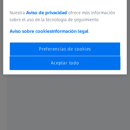
PONENTE
Michal Legowicz
Nuestra
Aviso de privacidad
ofrece más información
Practice Development Consulting Manager, Europa
sobre el uso de la tecnología de seguimiento.
Carl Zeiss Meditec AG
Aviso sobre cookies
Información legal
Preferencias de cookies
Aceptar todo
PONENTE
Onur Birsen
CTO and Co-Founder
Glacial Multimedia Inc.
RESUMEN