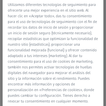
Ziad Nehme
Utilizamos diferentes tecnologías de seguimiento para
Practice Development Consulting Manager, Oriente Medio y
ofrecerte una mejor experiencia en el sitio web. Al
África
hacer clic en «Aceptar todo», das tu consentimiento
Carl Zeiss Meditec AG
para el uso de tecnologías de seguimiento con el fin de
recordar los datos de inicio de sesión y proporcionar
un inicio de sesión seguro (técnicamente necesario),
recopilar estadísticas que optimizan la funcionalidad de
nuestro sitio (estadísticas), proporcionar una
funcionalidad mejorada (funcional) y ofrecer contenido
adaptado a tus intereses (marketing). Al dar tu
PONENTE
consentimiento para el uso de cookies de marketing,
Michael Dobkowski
también nos permites activar tecnologías de huellas
CEO
digitales del navegador para mejorar el análisis del
Glacial Multimedia Inc.
sitio y la información sobre el rendimiento. Puedes
encontrar más información y opciones de
personalización en «Preferencias de cookies», donde
puedes cambiar tu configuración. Tienes derecho a
revocar tu consentimiento en cualquier momento.