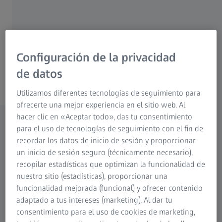
microscopios dentales de ZEISS ayuda a
prevenir el dolor de cuello y espalda.
Más información sobre beneficios ergonómicos
Configuración de la privacidad
Microscopios quirúrgicos dentales de
de datos
ZEISS
Utilizamos diferentes tecnologías de seguimiento para
ofrecerte una mejor experiencia en el sitio web. Al
hacer clic en «Aceptar todo», das tu consentimiento
para el uso de tecnologías de seguimiento con el fin de
Nuestro amplio catálogo de
recordar los datos de inicio de sesión y proporcionar
microscopios quirúrgicos y dentales
un inicio de sesión seguro (técnicamente necesario),
recopilar estadísticas que optimizan la funcionalidad de
A la medida de sus necesidades
nuestro sitio (estadísticas), proporcionar una
funcionalidad mejorada (funcional) y ofrecer contenido
adaptado a tus intereses (marketing). Al dar tu
consentimiento para el uso de cookies de marketing,