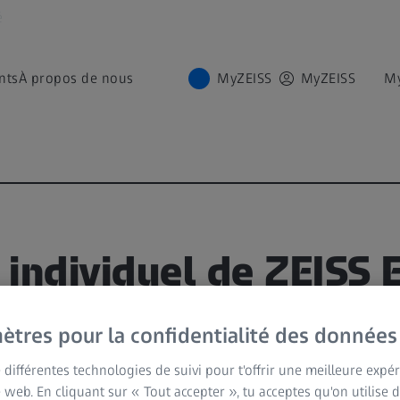
é
nts
À propos de nous
MyZEISS
MyZEISS
M
 individuel de ZEISS
ètres pour la confidentialité des données
ONNAGE
e différentes technologies de suivi pour t'offrir une meilleure expé
e web. En cliquant sur « Tout accepter », tu acceptes qu'on utilise 