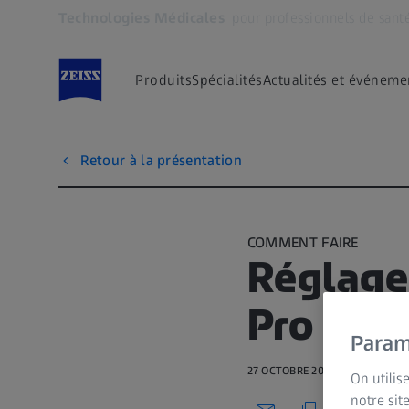
Technologies Médicales
pour professionnels de sant
S’ouvre dans un nouvel onglet
Produits
Spécialités
Actualités et événeme
Retour à la présentation
COMMENT FAIRE
Réglage
Pro S
Param
27 OCTOBRE 2021 · 3 MIN VISI
On utilis
notre sit