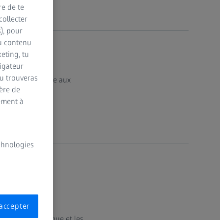
re de te
collecter
s), pour
du contenu
eting, tu
vigateur
Tu trouveras
 claire et précise aux
ère de
ement à
echnologies
S
accepter
le système optique et les