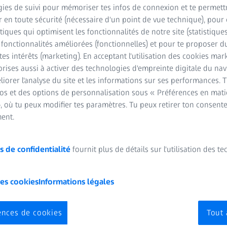
ies de suivi pour mémoriser tes infos de connexion et te permett
 en toute sécurité (nécessaire d'un point de vue technique), pour 
stiques qui optimisent les fonctionnalités de notre site (statistique
s fonctionnalités améliorées (fonctionnelles) et pour te proposer 
tes intérêts (marketing). En acceptant l'utilisation des cookies mark
rises aussi à activer des technologies d'empreinte digitale du na
iorer l'analyse du site et les informations sur ses performances. 
 offrent des performances optiques de pointe, ainsi qu'une vision
fos et des options de personnalisation sous « Préférences en mati
expérimentés.
, où tu peux modifier tes paramètres. Tu peux retirer ton consent
ent.
s de confidentialité
fournit plus de détails sur l'utilisation des t
les cookies
Informations légales
ividuel de ZEISS EyeMag Pro 
ences de cookies
Tout 
ividuellement ZEISS EyeMag Pro 2, notamment le support de tête, 