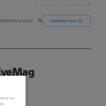
Site web international (Français)
Contactez-nous
yZEISS
Online shops
 EyeMag
rience sur
des