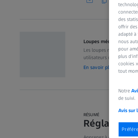
technolog
connecter
des stati
offrir de
adapté à 
Loupes médicales ZEISS
nous auto
pour amél
Les loupes médicales ZEISS
plus d'in
utilisateurs débutants et 
cookies »
En savoir plus
tout mom
Notre
Avi
de suivi.
Avis sur 
RÉSUMÉ
Réglage ind
Préfér
Apprenez à configurer ind