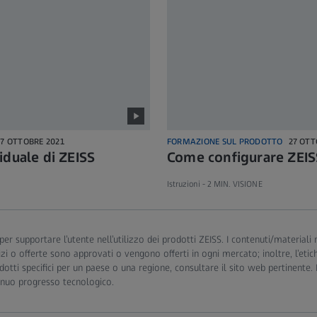
27 OTTOBRE 2021
FORMAZIONE SUL PRODOTTO
27 OTT
iduale di ZEISS
Come configurare ZEIS
Istruzioni -
2 MIN. VISIONE
per supportare l’utente nell’utilizzo dei prodotti ZEISS. I contenuti/materiali 
ervizi o offerte sono approvati o vengono offerti in ogni mercato; inoltre, l’et
otti specifici per un paese o una regione, consultare il sito web pertinente
tinuo progresso tecnologico.