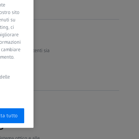
nte
ostro sito
enuti su
ing, ci
igliorare
nformazioni
i cambiare
recisione per utenti sia
momento.
delle
ta tutto
g Pro S
stema ottico e alle