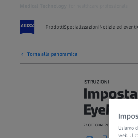
Medical Technology
for healthcare professionals
Si apre in un'altra scheda
Prodotti
Specializzazioni
Notizie ed eventi
Torna alla panoramica
ISTRUZIONI
Impostaz
EyeMag 
Impost
27 OTTOBRE 2021 · 3 MIN VISIO
Usiamo di
web. Clic