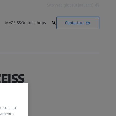
Sito web globale (Italiano)
Contattaci
MyZEISS
Online shops
ZEISS
e sul sito
ciamento