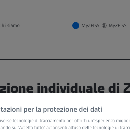
Chi siamo
MyZEISS
MyZEISS
ione individuale di 
Pro S
azioni per la protezione dei dati
NE
verse tecnologie di tracciamento per offrirti un'esperienza miglior
cando su “Accetta tutto” acconsenti all'uso delle tecnologie di trac