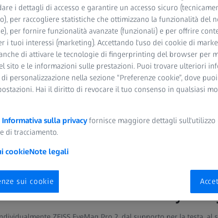
dare i dettagli di accesso e garantire un accesso sicuro (tecnicame
o), per raccogliere statistiche che ottimizzano la funzionalità del n
he), per fornire funzionalità avanzate (funzionali) e per offrire cont
r i tuoi interessi (marketing). Accettando l'uso dei cookie di market
anche di attivare le tecnologie di fingerprinting del browser per m
uso medico ZEISS
del sito e le informazioni sulle prestazioni. Puoi trovare ulteriori i
 di personalizzazione nella sezione “Preferenze cookie”, dove puo
so medico di ZEISS offrono ottime prestazioni ottiche, nitidezza e p
postazioni. Hai il diritto di revocare il tuo consenso in qualsiasi 
garantendo trattamenti di successo.
a
Informativa sulla privacy
fornisce maggiore dettagli sull'utilizzo 
e di tracciamento.
ui cookie
Note legali
enze sui cookie
Accet
e individuale di ZEISS EyeMa
dividualmente ZEISS EyeMag Pro 2, dal supporto per la testa, al si