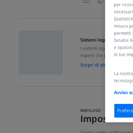
per ricor
necessari
(statistic
misura pe
permetti 
Sistemi ingrandenti ad 
l'analisi 
e opzioni
I sistemi ingrandenti ad u
le tue im
esperti che principianti, 
Scopri di più
La nostr
tecnologi
Avviso s
Prefer
RIEPILOGO
Impostazion
Scopri come configurare in