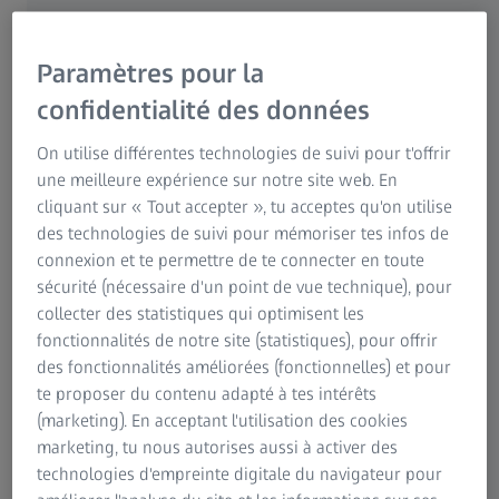
Marisa Gandia, MD
Neurochirurgien, hôpital universitaire La Paz, Madrid,
Espagne
Paramètres pour la
confidentialité des données
MEMBRE DU PANEL
On utilise différentes technologies de suivi pour t'offrir
Andreas Korge, MD
une meilleure expérience sur notre site web. En
Chef de service – Centre de traitement de la colonne
cliquant sur « Tout accepter », tu acceptes qu'on utilise
vertébrale, Schön Klinik München Harlaching, Munich,
des technologies de suivi pour mémoriser tes infos de
Allemagne
connexion et te permettre de te connecter en toute
sécurité (nécessaire d'un point de vue technique), pour
MEMBRE DU PANEL
collecter des statistiques qui optimisent les
Dr Luca Papavero
fonctionnalités de notre site (statistiques), pour offrir
Professeur titulaire, anciennement à la Schön Klinik
des fonctionnalités améliorées (fonctionnelles) et pour
Hamburg Eilbek, clinique de chirurgie de la colonne
te proposer du contenu adapté à tes intérêts
vertébrale, Hambourg, Allemagne
(marketing). En acceptant l'utilisation des cookies
marketing, tu nous autorises aussi à activer des
technologies d'empreinte digitale du navigateur pour