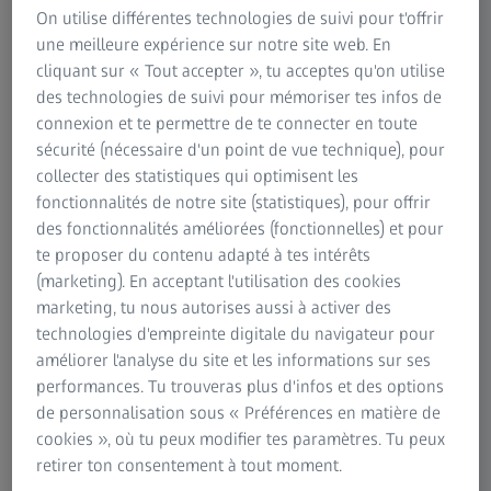
On utilise différentes technologies de suivi pour t'offrir
AUTEUR
une meilleure expérience sur notre site web. En
Prof. Meetu Kohli, BDS, DMD
cliquant sur « Tout accepter », tu acceptes qu'on utilise
Pennsylvanie. États-Unis
des technologies de suivi pour mémoriser tes infos de
connexion et te permettre de te connecter en toute
sécurité (nécessaire d'un point de vue technique), pour
collecter des statistiques qui optimisent les
fonctionnalités de notre site (statistiques), pour offrir
RÉSUMÉ
des fonctionnalités améliorées (fonctionnelles) et pour
Éléments à prendre en compte lors de la
te proposer du contenu adapté à tes intérêts
planification du traitement et de
(marketing). En acceptant l'utilisation des cookies
l'exécution en microchirurgie
marketing, tu nous autorises aussi à activer des
endodontique
technologies d'empreinte digitale du navigateur pour
améliorer l'analyse du site et les informations sur ses
Le Dr Kohli, spécialiste de l'endodontie chirurgicale à
performances. Tu trouveras plus d'infos et des options
l'Université de Pennsylvanie, examine les critères
de personnalisation sous « Préférences en matière de
essentiels qui permettent d'obtenir de bons résultats en
cookies », où tu peux modifier tes paramètres. Tu peux
chirurgie endodontique. Elle explique en détail la
retirer ton consentement à tout moment.
différence entre une cicatrisation complète, incomplète et