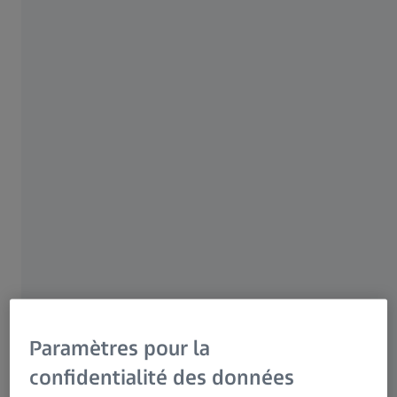
endodontique
Pour les patients
Pour les professionnels de la vue
Vidéo enregistrée lors du ZEISS Dental Day
Pour les investisseurs
2024
Groupe ZEISS
13 JANVIER 2025 · 37 MIN VISIONNAGE
Paramètres pour la
confidentialité des données