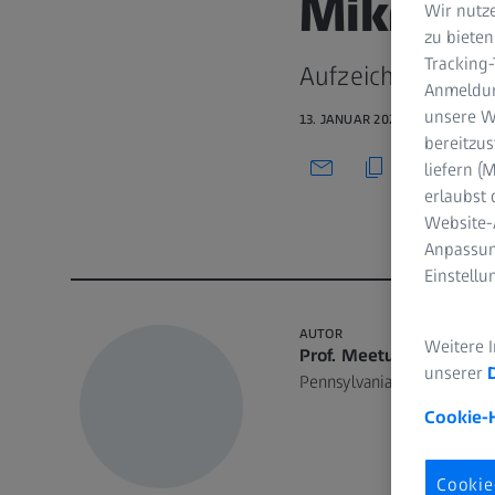
Mikrochi
Wir nutze
zu bieten
Tracking
Aufzeichnung von
Anmeldun
unsere We
13. JANUAR 2025 · 37 MIN. VI
bereitzus
liefern 
erlaubst 
Website-
Anpassun
Einstell
AUTOR
Weitere 
Prof. Meetu Kohli, BDS,
unserer
Pennsylvania. USA
Cookie-
Cookie