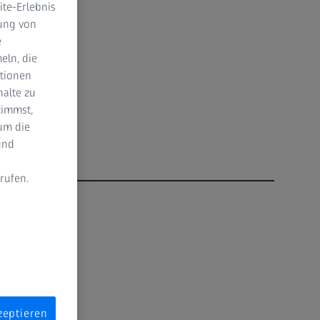
te-Erlebnis
dung von
e
eln, die
ktionen
halte zu
timmst,
um die
und
rufen.
n
zeptieren