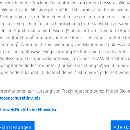
rurgie
n verschiedene Tracking-Technologien, um dir ein besseres Websi
. Wenn du auf „Alle akzeptieren“ klickst, stimmst du der Verwen
-Technologien zu, um Anmeldedaten zu speichern und eine sicher
 den ZEISS Dental Days 2024
g zu ermöglichen (technisch notwendig), um Statistiken zu samm
bsite-Funktionalität verbessern (Statistiken), um erweiterte Fun
DEODAUER
tellen (funktional) und um auf deine Interessen zugeschnittene In
(Marketing). Wenn du der Verwendung von Marketing-Cookies zus
du uns auch, Browser-Fingerprinting-Technologien zu aktivieren, 
Analyse und Leistungserkenntnisse zu verbessern. Weitere Infos 
gsoptionen findest du unter „Cookie-Einstellungen“, wo du deine
ungen ändern kannst. Du kannst deine Zustimmung jederzeit wider
Informationen zur Nutzung von Trackingtechnologien finden Sie i
 DDS
Datenschutzhinweis
.
Hinweis
Rechtliche Hinweise
-Einstellungen
Alle ak