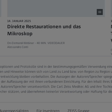
14. JANUAR 2025
Direkte Restaurationen und das
Mikroskop
On-Demand-Webinar -
40 MIN. VIDEODAUER
Alessandro Conti
Y
optionen und Protokolle sind in der bestimmungsgemäßen Verwendung eines
en und Hinweise können sich von Land zu Land bzw. von Region zu Region un
rentwicklung bleiben vorbehalten. Die Aussagen der Autoren/Sprecher spieg
er Auffassung der mit ihnen verbundenen Einrichtung. Für den Inhalt ihres 
 Autoren/Sprecher verantwortlich. Die Carl Zeiss Meditec AG und ihre Tocht
echer stützen, und übernehmen keinerlei Verantwortung oder Haftung für di
Augenspezialisten
Für Investoren
ZEISS Gruppe