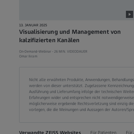
13. JANUAR 2025
Visualisierung und Management von
kalzifizierten Kanälen
On-Demand-Webinar -
26 MIN. VIDEODAUER
Omar Ikram
Call contact at
Call contact on mobile at
Send contact a mail to
Nicht alle erwähnten Produkte, Anwendungen, Behandlungs
werden von dieser unterstützt. Zugelassene Kennzeichnung
Ausführung und Lieferumfang infolge der technischen Weite
Erfahrungen wider und entsprechen nicht notwendigerweise d
möglicherweise ergebende Rechtsverletzung sind einzig die
vorlegen, die die Meinungen und Aussagen der Autoren/Spr
Verwandte ZEISS Websites
Für Patienten
Für 