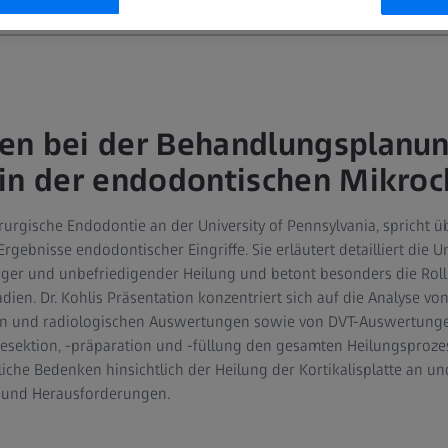
en bei der Behandlungsplanun
in der endodontischen Mikroc
chirurgische Endodontie an der University of Pennsylvania, spricht 
 Ergebnisse endodontischer Eingriffe. Sie erläutert detailliert die
diger und unbefriedigender Heilung und betont besonders die Roll
dien. Dr. Kohlis Präsentation konzentriert sich auf die Analyse v
en und radiologischen Auswertungen sowie von DVT-Auswertungen
sektion, -präparation und -füllung den gesamten Heilungsprozess
che Bedenken hinsichtlich der Heilung der Kortikalisplatte an und 
 und Herausforderungen.