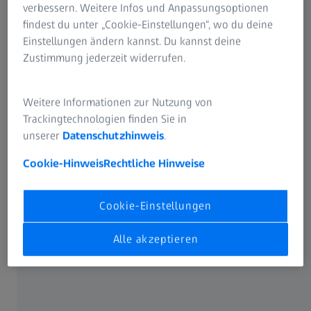
verbessern. Weitere Infos und Anpassungsoptionen
findest du unter „Cookie-Einstellungen“, wo du deine
Einstellungen ändern kannst. Du kannst deine
Zustimmung jederzeit widerrufen.
Artikel filtern
Weitere Informationen zur Nutzung von
Trackingtechnologien finden Sie in
unserer
Datenschutzhinweis
.
Registrieren, um auf alle Lerninhalte
Cookie-Hinweis
Rechtliche Hinweise
zuzugreifen
Expertenvideos, Peer Insights, Schulungen und
Cookie-Einstellungen
mehr
Alle akzeptieren
Schon registriert?
Hier geht’s zum Login.
Formular wird geladen ...