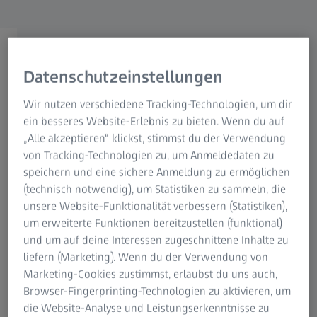
Für Patienten
Für Augenspezialisten
Für Investoren
ZEISS Gruppe
Datenschutzeinstellungen
Registrieren, um auf alle Lerninhalte
Wir nutzen verschiedene Tracking-Technologien, um dir
zuzugreifen
ein besseres Website-Erlebnis zu bieten. Wenn du auf
Expertenvideos, Peer Insights,
„Alle akzeptieren“ klickst, stimmst du der Verwendung
Schulungen und mehr
von Tracking-Technologien zu, um Anmeldedaten zu
speichern und eine sichere Anmeldung zu ermöglichen
(technisch notwendig), um Statistiken zu sammeln, die
unsere Website-Funktionalität verbessern (Statistiken),
um erweiterte Funktionen bereitzustellen (funktional)
Registrieren
und um auf deine Interessen zugeschnittene Inhalte zu
liefern (Marketing). Wenn du der Verwendung von
oder anmelden
Marketing-Cookies zustimmst, erlaubst du uns auch,
Browser-Fingerprinting-Technologien zu aktivieren, um
die Website-Analyse und Leistungserkenntnisse zu