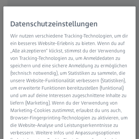
den Vertrieb vorgesehen oder verfügbar sind. Diese
Datenschutz
Für Patienten
Informationen sind nicht als Indikator dafür zu verstehen,
Für Augenspezialisten
dass ZEISS beabsichtigt, diese Produkte oder
Datenschutzeinstellungen
Für Investoren
Dienstleistungen zu einem späteren Zeitpunkt auch in
ZEISS Gruppe
Ihrem Land anzubieten. Unsere Mitarbeiterinnen und
Wir nutzen verschiedene Tracking-Technologien, um dir
Mitarbeiter geben Ihnen gern weitere Auskunft über die
ein besseres Website-Erlebnis zu bieten. Wenn du auf
Verfügbarkeit dieser Produkte und Dienstleistungen.
„Alle akzeptieren“ klickst, stimmst du der Verwendung
Wenden Sie sich bei Bedarf bitte an unsere regionale
von Tracking-Technologien zu, um Anmeldedaten zu
Vertriebsorganisation. Die Darstellung der Produkte und
speichern und eine sichere Anmeldung zu ermöglichen
Dienstleistungen auf unserer Website stellt kein
(technisch notwendig), um Statistiken zu sammeln, die
verbindliches Verkaufsangebot dar.
unsere Website-Funktionalität verbessern (Statistiken),
um erweiterte Funktionen bereitzustellen (funktional)
Bei Software, die kostenlos zum Download angeboten
und um auf deine Interessen zugeschnittene Inhalte zu
wird, übernimmt ZEISS keinerlei Haftung für jegliche
liefern (Marketing). Wenn du der Verwendung von
Schäden, die aus dem Download oder der Nutzung der
Marketing-Cookies zustimmst, erlaubst du uns auch,
betreffenden Software entstehen könnten. Der Download
Browser-Fingerprinting-Technologien zu aktivieren, um
und die Nutzung der Software erfolgen ausschließlich auf
die Website-Analyse und Leistungserkenntnisse zu
eigene Gefahr des Anwenders und unter Ausschluss
verbessern. Weitere Infos und Anpassungsoptionen
jeglicher Haftung oder Gewähr, es sei denn, es liegt