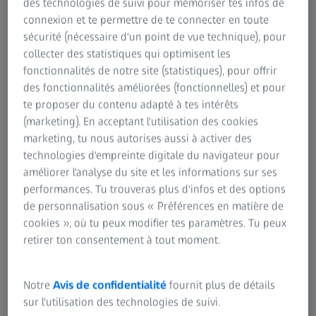
des technologies de suivi pour mémoriser tes infos de
high-grade
Fernandez
connexion et te permettre de te connecter en toute
glioma
Gomez MP,
sécurité (nécessaire d'un point de vue technique), pour
treatment
Mantilla-
collecter des statistiques qui optimisent les
Lien vers la
Farfan P,
fonctionnalités de notre site (statistiques), pour offrir
publication
Valente L,
des fonctionnalités améliorées (fonctionnelles) et pour
Alvarez-
te proposer du contenu adapté à tes intérêts
Pinzon AM
(marketing). En acceptant l'utilisation des cookies
marketing, tu nous autorises aussi à activer des
technologies d'empreinte digitale du navigateur pour
2025 Feb
Predicting
Article
Journal of
Suero Molina
améliorer l'analyse du site et les informations sur ses
intraoperativ
d'origine
Neuro-
E, Azemi G,
performances. Tu trouveras plus d'infos et des options
e 5-ALA-
(rétrospectif,
Oncology
Özdemir Z,
de personnalisation sous « Préférences en matière de
induced
monocentriq
Russo C,
cookies », où tu peux modifier tes paramètres. Tu peux
tumor
ue, n=163)
Krähling H,
retirer ton consentement à tout moment.
fluorescence
Valls
via MRI and
Chavarria A,
deep learning
Liu S,
Notre
Avis de confidentialité
fournit plus de détails
in gliomas
Stummer W,
sur l'utilisation des technologies de suivi.
with
Di Ieva A