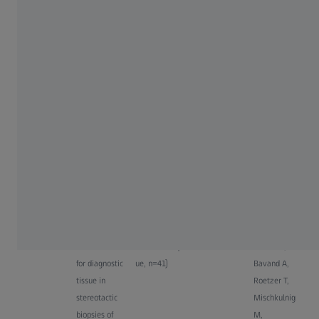
fluorescence-
FF, Turpin J,
guided
Bertani R,
biopsy in
Singha S,
brain lesions:
Polverini AD,
a systematic
Ferreira C,
review and
Dellaretti M,
meta-
D'Amico RS
analysis
Lien vers la
publication
juin 2018
5-ALA-
Article
Neurosurgica
Kiesel B,
induced
d'origine
l Focus
Millesi M,
fluorescence
(prospectif,
Woehrer A,
as a marker
monocentriq
Furtner J,
for diagnostic
ue, n=41)
Bavand A,
tissue in
Roetzer T,
stereotactic
Mischkulnig
biopsies of
M,