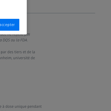
accepter
nsée ne reflète pas
la DQS ou la FDA.
par des tiers et de la
nnheim, université de
lée à dose unique pendant