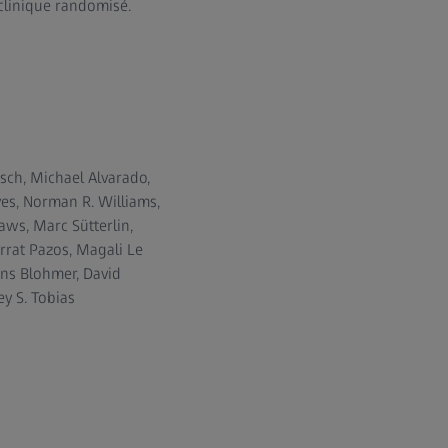
 clinique randomisé.
sch, Michael Alvarado,
es, Norman R. Williams,
aws, Marc Sütterlin,
rat Pazos, Magali Le
ens Blohmer, David
ey S. Tobias