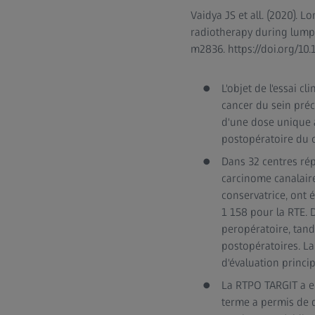
Vaidya JS et all. (2020). 
radiotherapy during lumpe
m2836. https://doi.org/10
L'objet de l'essai c
cancer du sein préc
d'une dose unique 
postopératoire du c
Dans 32 centres rép
carcinome canalaire
conservatrice, ont 
1 158 pour la RTE. 
peropératoire, tan
postopératoires. La
d'évaluation princi
La RTPO TARGIT a en
terme a permis de d