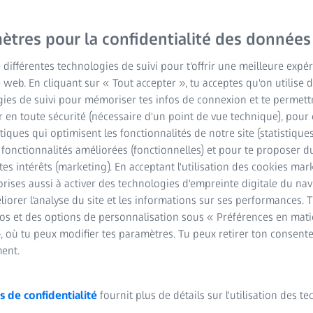
 pendant la tumorec
 patientes atteintes 
ètres pour la confidentialité des données
e différentes technologies de suivi pour t'offrir une meilleure expé
u sein au stade préco
e web. En cliquant sur « Tout accepter », tu acceptes qu'on utilise 
ies de suivi pour mémoriser tes infos de connexion et te permett
 en toute sécurité (nécessaire d'un point de vue technique), pour 
RE
stiques qui optimisent les fonctionnalités de notre site (statistique
s fonctionnalités améliorées (fonctionnelles) et pour te proposer 
tes intérêts (marketing). En acceptant l'utilisation des cookies mark
rises aussi à activer des technologies d'empreinte digitale du na
iorer l'analyse du site et les informations sur ses performances. 
fos et des options de personnalisation sous « Préférences en mati
, où tu peux modifier tes paramètres. Tu peux retirer ton consent
ent.
ice de l'unité des essais cliniques au département de radio-oncologi
, Allemagne
s de confidentialité
fournit plus de détails sur l'utilisation des t