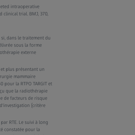
geted intraoperative
linical trial. BMJ, 370,
r si, dans le traitement du
élivrée sous la forme
iothérapie externe
 et plus présentant un
chirurgie mammaire
140 pour la RTPO TARGIT et
eçu que la radiothérapie
e de facteurs de risque
'investigation (critère
.
par RTE. Le suivi à long
té constatée pour la