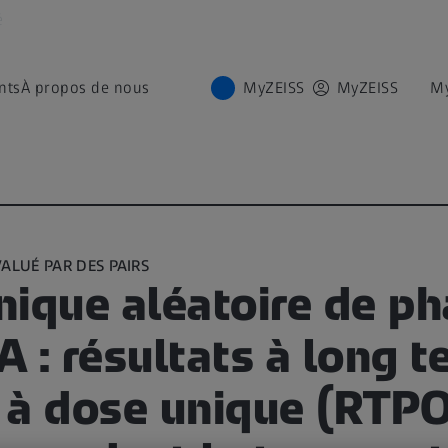
é
nts
À propos de nous
MyZEISS
MyZEISS
M
ALUÉ PAR DES PAIRS
inique aléatoire de pha
 : résultats à long 
 à dose unique (RTP