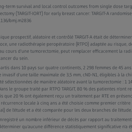
Long-term survival and local control outcomes from single dose tar
ctomy (TARGIT-IORT) for early breast cancer: TARGIT-A randomised c
.1136/bmj.m2836
linique prospectif, aléatoire et contrôlé TARGIT-A était de détermine
oce, une radiothérapie peropératoire (RTPO) adaptée au risque, d
au cours d'une tumorectomie, peut remplacer efficacement la rad
ancer du sein.
artis dans 10 pays sur quatre continents, 2 298 femmes de 45 ans
 invasif d'une taille maximale de 3,5 mm, cN0-N1, éligibles à la 
été sélectionnées de manière aléatoire avant la tumorectomie : 1 
Dans le groupe traité par RTPO TARGIT, 80 % des patientes n'ont r
dis que 20 % ont également reçu un traitement par RTE en présenc
 récurrence locale à cinq ans a été choisie comme premier critère d
pal) de l'étude et a été comparée pour les deux branches de l'étude
registré un nombre inférieur de décès par rapport au traitement 
éterminer qu'aucune différence statistiquement significative n'a é