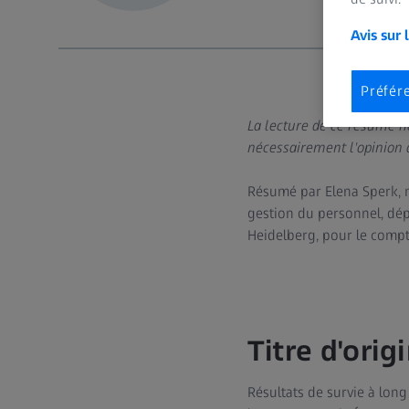
Avis sur 
Préfér
La lecture de ce résumé ne
nécessairement l'opinion d
Résumé par Elena Sperk, mé
gestion du personnel, dép
Heidelberg, pour le comp
Titre d'origi
Résultats de survie à lon