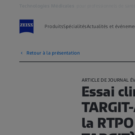
Technologies Médicales
pour professionnels de sant
S’ouvre dans un nouvel onglet
Produits
Spécialités
Actualités et événeme
Retour à la présentation
ARTICLE DE JOURNAL ÉV
Essai cl
TARGIT-A
la RTPO