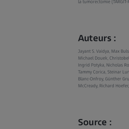
la tumorectomie (TARGIT-R
Auteurs :
Jayant S. Vaidya, Max Bul
Michael Douek, Christobel
Ingrid Potyka, Nicholas R
Tammy Corica, Steinar Lu
Blanc-Onfroy, Günther Gru
McCready, Richard Hoefer, 
Source :