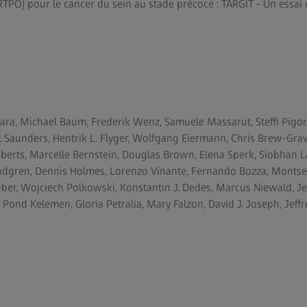
TPO) pour le cancer du sein au stade précoce : TARGIT - Un essai
sara, Michael Baum, Frederik Wenz, Samuele Massarut, Steffi Pigor
 Saunders, Hentrik L. Flyger, Wolfgang Eiermann, Chris Brew-Grav
oberts, Marcelle Bernstein, Douglas Brown, Elena Sperk, Siobhan L
ndgren, Dennis Holmes, Lorenzo Vinante, Fernando Bozza, Montser
ber, Wojciech Polkowski, Konstantin J. Dedes, Marcus Niewald, J
Pond Kelemen, Gloria Petralia, Mary Falzon, David J. Joseph, Jeffr