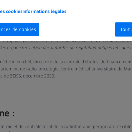
les cookies
Informations légales
ences de cookies
Tout 
 remplace pas la lecture de l'étude d'origine. Cette version conde
es organismes et/ou des autorités de régulation notifiés tels que 
decin en chef, directrice de la centrale d'études, du financement 
artement de radio-oncologie, centre médical universitaire de Ma
te de ZEISS, décembre 2020.
ne :
g terme et de contrôle local de la radiothérapie peropératoire cib