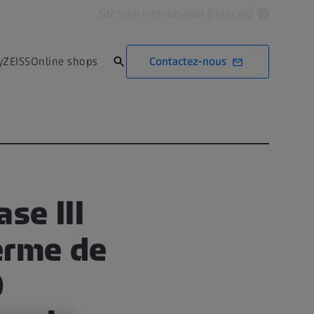
Site web international (Français)
Contactez-nous
yZEISS
Online shops
se III
terme de
O