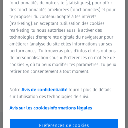
fonctionnalités de notre site (statistiques), pour offrir
des fonctionnalités améliorées (fonctionnelles) et pour
Les lampes à fente ZEISS reflètent ces
te proposer du contenu adapté à tes intérêts
différences. Assurant des performances fiables
(marketing). En acceptant l'utilisation des cookies
jour après jour, elles associent une optique
marketing, tu nous autorises aussi à activer des
haut de gamme à des caractéristiques
technologies d'empreinte digitale du navigateur pour
améliorer l'analyse du site et les informations sur ses
mécaniques et à une fonctionnalité inouïes.
performances. Tu trouveras plus d'infos et des options
Leur excellente ergonomie, leur grande
de personnalisation sous « Préférences en matière de
maniabilité, leur système de documentation
cookies », où tu peux modifier tes paramètres. Tu peux
pratique et leur évolutivité en font un
retirer ton consentement à tout moment.
instrument incontournable dans les cabinets
du monde entier.
Notre
Avis de confidentialité
fournit plus de détails
sur l'utilisation des technologies de suivi.
Contactez-nous
Avis sur les cookies
Informations légales
Préférences de cookies