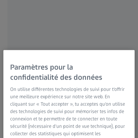
Pour les patients
Pour les professionnels de la vue
Pour les investisseurs
Groupe ZEISS
CATÉGORIE DE PRODUITS
Lampes à fente ZEISS et
accessoires
Des performances optiques
Paramètres pour la
éprouvées
confidentialité des données
On utilise différentes technologies de suivi pour t'offrir
Les lampes à fente ZEISS sont un équipement
une meilleure expérience sur notre site web. En
standard pour les ophtalmologistes, les
cliquant sur « Tout accepter », tu acceptes qu'on utilise
optométristes et de nombreux opticiens. Les
des technologies de suivi pour mémoriser tes infos de
ophtalmologistes ont souvent des exigences
connexion et te permettre de te connecter en toute
très différentes pour les examens qu'ils
sécurité (nécessaire d'un point de vue technique), pour
collecter des statistiques qui optimisent les
effectuent.