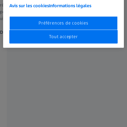
résolution affinée, une profondeur de champ améliorée et des
Avis sur les cookies
Informations légales
perspectives allant jusque dans les recoins. Pour une
visualisation de l'anatomie toujours claire et détaillée.
Préférences de cookies
Des informations plus pertinentes
– ZEISS PENTERO 800 S
Tout accepter