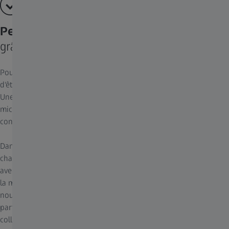
Performances fluides
grâce à des interactions réinventées
Pour des performances exceptionnelles, chaque mouvement doit
d'être irréprochable, jour après jour, opération après opération.
Une manipulation intuitive et un repositionnement facile du
microscope opératoire sont essentiels pour maintenir une
concentration maximale sur le patient et la région d'intérêt.
Dans le cas de ZEISS PENTERO 800 S, nous avons optimisé
chacune de vos interactions avec le dispositif pour être en phase
avec votre flux de tâches clinique et votre intuition. En combinant
la mobilité caractéristique du système PENTERO avec une
nouvelle interface utilisateur, nous avons créé pour vous un
partenaire de confiance qui favorise une réelle efficacité et une
collaboration fluide au bloc opératoire.