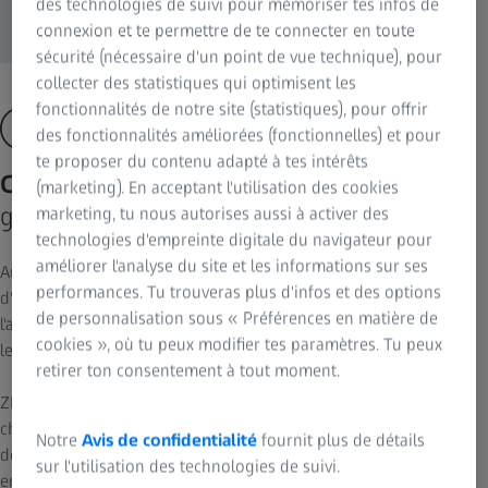
des technologies de suivi pour mémoriser tes infos de
connexion et te permettre de te connecter en toute
sécurité (nécessaire d'un point de vue technique), pour
collecter des statistiques qui optimisent les
fonctionnalités de notre site (statistiques), pour offrir
des fonctionnalités améliorées (fonctionnelles) et pour
te proposer du contenu adapté à tes intérêts
Certitude visuelle
(marketing). En acceptant l'utilisation des cookies
grâce à des capacités optiques étendues
marketing, tu nous autorises aussi à activer des
technologies d'empreinte digitale du navigateur pour
améliorer l'analyse du site et les informations sur ses
Au cours d'une intervention de microchirurgie, il est fondamental
performances. Tu trouveras plus d'infos et des options
d'obtenir des informations immédiates et détaillées sur
de personnalisation sous « Préférences en matière de
l'anatomie pour atteindre les meilleurs résultats qui soient pour
cookies », où tu peux modifier tes paramètres. Tu peux
les patients.
retirer ton consentement à tout moment.
ZEISS PENTERO 800 S vous apporte une certitude visuelle à
chaque étape de l'intervention chirurgicale. Il intègre un système
Notre
Avis de confidentialité
fournit plus de détails
de caméra 3D 4K équipé de l'excellente optique ZEISS et étend
sur l'utilisation des technologies de suivi.
encore votre vision durant l'acte chirurgical grâce à une