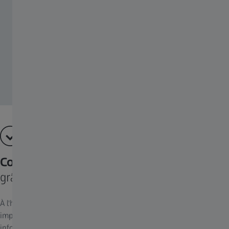
Connectivité intégrée
grâce à des solutions numériques de pointe
À l'heure actuelle, la gestion des informations chirurgicales
implique le traitement d'un très grand nombre de données, des
informations relatives au patient à l'enregistrement des données