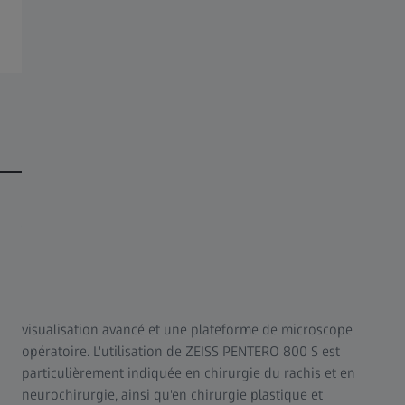
FAQ
Qu'est-ce que ZEISS PENTERO 800 S et pour quels
types de chirurgie est-il conçu ?
Destiné pour les interventions complexes de
microchirurgie, ZEISS PENTERO 800 S est un système de
visualisation avancé et une plateforme de microscope
opératoire. L'utilisation de ZEISS PENTERO 800 S est
particulièrement indiquée en chirurgie du rachis et en
neurochirurgie, ainsi qu'en chirurgie plastique et