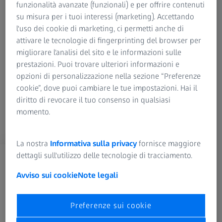
58 anni con diagnosi di linfedema primario sulla gamba
funzionalità avanzate (funzionali) e per offrire contenuti
destra. Per controllare la permeabilità e la tenuta
su misura per i tuoi interessi (marketing). Accettando
dell’anastomosi è stato utilizzato ZEISS INFRARED 800 su
l'uso dei cookie di marketing, ci permetti anche di
®
KINEVO
900 di ZEISS.
attivare le tecnologie di fingerprinting del browser per
migliorare l'analisi del sito e le informazioni sulle
prestazioni. Puoi trovare ulteriori informazioni e
opzioni di personalizzazione nella sezione “Preferenze
cookie”, dove puoi cambiare le tue impostazioni. Hai il
diritto di revocare il tuo consenso in qualsiasi
momento.
La nostra
Informativa sulla privacy
fornisce maggiore
dettagli sull'utilizzo delle tecnologie di tracciamento.
Effettua l’accesso per sbloccare
Avviso sui cookie
Note legali
Registrati
Preferenze sui cookie