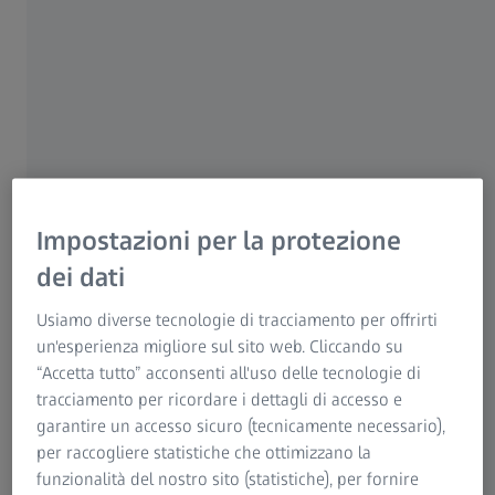
Per i pazienti
Per i professionisti sanitari
Per gli investitori
AUTORE
ZEISS Group
Dr. PD Christian Taeger
Dipartimento di chirurgia plastica e ricostruttiva, Ospedale
Universitario di Ratisbona, Germania
Impostazioni per la protezione
dei dati
CASO
Anastomosi linfovenosa effettuata con
Usiamo diverse tecnologie di tracciamento per offrirti
ZEISS KINEVO 900 utilizzando ZEISS
un'esperienza migliore sul sito web. Cliccando su
“Accetta tutto” acconsenti all'uso delle tecnologie di
INFRARED 800
tracciamento per ricordare i dettagli di accesso e
In questo caso il Dr. PD Taeger tratta un’anastomosi
garantire un accesso sicuro (tecnicamente necessario),
linfovenosa sul distale medio della coscia nel punto del
per raccogliere statistiche che ottimizzano la
margine superiore del ginocchio (SEKI) di una paziente di
funzionalità del nostro sito (statistiche), per fornire