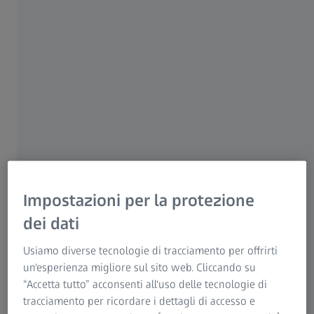
Titolo originale:
Laboratory Evaluation of a Robotic Operative Microscope -
Visualization Platform for Neurosurgery
Autori:
Belykh E G, Zhao X, Cavallo C, et al.
Fonte:
Belykh E G, Zhao X, Cavallo C, et al. (July 30, 2018)
Laboratory Evaluation of a Robotic Operative Microscope -
Visualization Platform for Neurosurgery. Cureus 10(7):
e3072.
doi:10.7759/cureus.3072
Impostazioni per la protezione
dei dati
RIEPILOGO
Situazione di partenza
Usiamo diverse tecnologie di tracciamento per offrirti
un'esperienza migliore sul sito web. Cliccando su
I microscopi operatori sono diventati fondamentali per il
“Accetta tutto” acconsenti all'uso delle tecnologie di
successo delle moderne procedure neurochirurgiche e di
tracciamento per ricordare i dettagli di accesso e
altre specialità chirurgiche, tanto da costituire un requisito