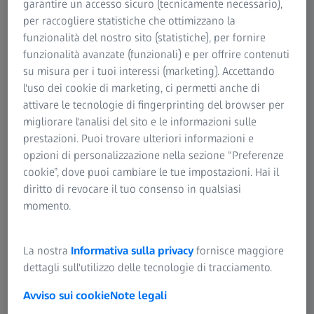
garantire un accesso sicuro (tecnicamente necessario),
per un moderno standard di cura. I microscopi operatori
per raccogliere statistiche che ottimizzano la
sono diventati piattaforme attive per lo sviluppo di
funzionalità del nostro sito (statistiche), per fornire
migliori interfacce di controllo utente e sistemi robotizzati.
funzionalità avanzate (funzionali) e per offrire contenuti
Grazie agli sviluppi più recenti, questi microscopi hanno
su misura per i tuoi interessi (marketing). Accettando
più funzioni rispetto ai precedenti microscopi operatori. Il
l'uso dei cookie di marketing, ci permetti anche di
testo che segue è solo un riferimento e non sostituisce la
attivare le tecnologie di fingerprinting del browser per
lettura dello studio originale.
migliorare l'analisi del sito e le informazioni sulle
prestazioni. Puoi trovare ulteriori informazioni e
Uno studio lungo un anno è stato recentemente condotto
opzioni di personalizzazione nella sezione “Preferenze
per svolgere una valutazione completa nel nuovo e
cookie”, dove puoi cambiare le tue impostazioni. Hai il
®
innovativo KINEVO
900 di ZEISS, il primo Robotic
diritto di revocare il tuo consenso in qualsiasi
®
Visualization System
mai sviluppato e confronta le sue
momento.
prestazioni con il modello precedente di microscopio
operatorio ZEISS. Questo studio è stato condotto in un
laboratorio di ricerca in neurochirurgia. La valutazione ha
La nostra
Informativa sulla privacy
fornisce maggiore
riguardato le funzionalità robotiche, esoscopiche,
dettagli sull'utilizzo delle tecnologie di tracciamento.
endoscopiche e di fluorescenza. Lo studio ha concluso che
Avviso sui cookie
Note legali
KINEVO 900 fornisce una serie di miglioramenti rispetto al
precedente microscopio operatorio.