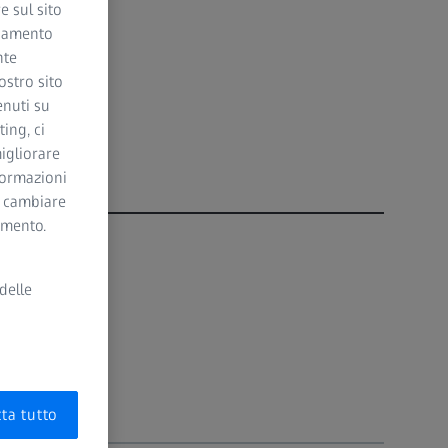
e sul sito
ciamento
nte
ostro sito
enuti su
ing, ci
igliorare
nformazioni
i cambiare
momento.
delle
ta tutto