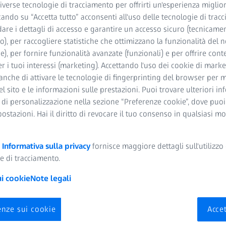
taratta
verse tecnologie di tracciamento per offrirti un'esperienza miglior
cando su “Accetta tutto” acconsenti all'uso delle tecnologie di trac
dare i dettagli di accesso e garantire un accesso sicuro (tecnicame
 K con TK e ZEISS IOLMaster 700
o), per raccogliere statistiche che ottimizzano la funzionalità del n
he), per fornire funzionalità avanzate (funzionali) e per offrire cont
r i tuoi interessi (marketing). Accettando l'uso dei cookie di market
anche di attivare le tecnologie di fingerprinting del browser per m
del sito e le informazioni sulle prestazioni. Puoi trovare ulteriori i
 di personalizzazione nella sezione “Preferenze cookie”, dove puo
postazioni. Hai il diritto di revocare il tuo consenso in qualsiasi 
a
Informativa sulla privacy
fornisce maggiore dettagli sull'utilizzo 
Australia
e di tracciamento.
ui cookie
Note legali
enze sui cookie
Accet