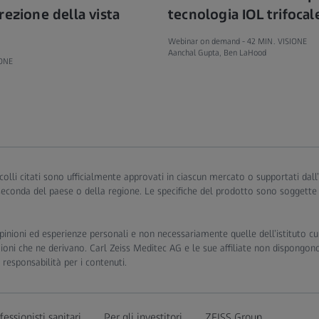
rezione della vista
tecnologia IOL trifocal
Webinar on demand -
42 MIN. VISIONE
Aanchal Gupta, Ben LaHood
IONE
otocolli citati sono ufficialmente approvati in ciascun mercato o supportati da
 seconda del paese o della regione. Le specifiche del prodotto sono soggette
inioni ed esperienze personali e non necessariamente quelle dell’istituto cui s
zioni che ne derivano. Carl Zeiss Meditec AG e le sue affiliate non dispongono
responsabilità per i contenuti.
fessionisti sanitari
Per gli investitori
ZEISS Group