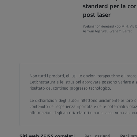
standard per la cor
post laser
Webinar on demand -
56 MIN. VIS
Ashwin Agarwal, Graham Barret
Call contact at
Call contact on mobile at
Send contact a mail to
Non tutti i prodotti, gli usi, le opzioni terapeutiche e i pr
L’etichettatura e le istruzioni approvate possono variare a
risultato del continuo progresso tecnologico.
Le dichiarazioni degli autori riflettono unicamente le loro op
contenuto dell’esperienza riportata e delle potenziali viola
affermazioni degli autori/relatori e non si assumono alcuna 
Siti web ZEISS correlati
Per i pazienti
Per i pro