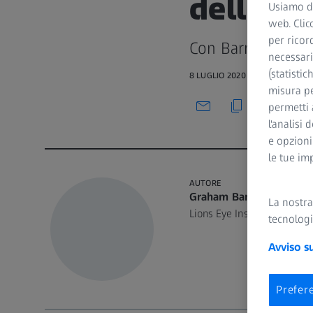
della ca
Usiamo di
web. Clic
per ricor
Con Barrett True
necessari
(statistic
8 LUGLIO 2020 · 50 MIN VISIONE
misura pe
permetti 
l'analisi 
e opzioni
le tue im
AUTORE
Graham Barrett, MD
La nostr
Lions Eye Institute, Perth, 
tecnologi
Avviso s
Prefer