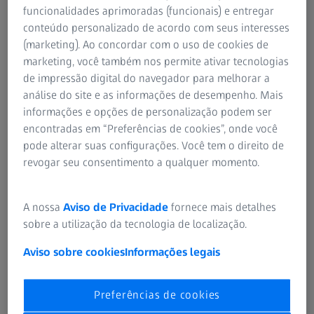
funcionalidades aprimoradas (funcionais) e entregar
conteúdo personalizado de acordo com seus interesses
(marketing). Ao concordar com o uso de cookies de
marketing, você também nos permite ativar tecnologias
RESUMO
Otimização dos resultados refrativos
de impressão digital do navegador para melhorar a
utilizando uma fórmula TK aprimorada
análise do site e as informações de desempenho. Mais
informações e opções de personalização podem ser
para a cirurgia da catarata
encontradas em “Preferências de cookies”, onde você
Apresentação de abertura comandada pelo Dr. Graham
pode alterar suas configurações. Você tem o direito de
Barrett no 2019 Contemporary Solutions for Cataract &
revogar seu consentimento a qualquer momento.
Refractive Surgery Symposium em Birmingham, Reino
Unido.
A nossa
Aviso de Privacidade
fornece mais detalhes
sobre a utilização da tecnologia de localização.
Aviso sobre cookies
Informações legais
Som original: EN | Legendas: Nenhuma
Preferências de cookies