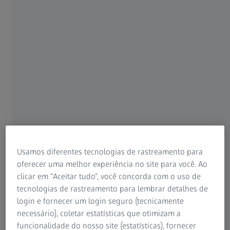
700
Para pacientes
Para profissionais de visão
8 JULHO 2020 · 50 MIN. PARA ASSISTIR
Para investidores
ZEISS Group
Usamos diferentes tecnologias de rastreamento para
oferecer uma melhor experiência no site para você. Ao
clicar em “Aceitar tudo”, você concorda com o uso de
tecnologias de rastreamento para lembrar detalhes de
AUTOR
Graham Barrett, MD
login e fornecer um login seguro (tecnicamente
Lions Eye Institute, Perth, Austrália
necessário), coletar estatísticas que otimizam a
funcionalidade do nosso site (estatísticas), fornecer