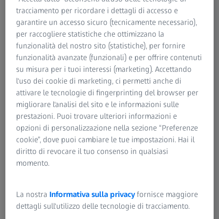
tracciamento per ricordare i dettagli di accesso e
garantire un accesso sicuro (tecnicamente necessario),
per raccogliere statistiche che ottimizzano la
RIEPILOGO
funzionalità del nostro sito (statistiche), per fornire
Valutazione soggettiva della sicurezza e
funzionalità avanzate (funzionali) e per offrire contenuti
della praticità dopo ZEISS PRESBYOND
su misura per i tuoi interessi (marketing). Accettando
l'uso dei cookie di marketing, ci permetti anche di
Marion Marshall parla della sicurezza e della praticità di
attivare le tecnologie di fingerprinting del browser per
ZEISS PRESBYOND per piloti commerciali. Le sue scoperte
migliorare l'analisi del sito e le informazioni sulle
rivelano importanti miglioramenti nella visione funzionale,
prestazioni. Puoi trovare ulteriori informazioni e
per consentire ai piloti di svolgere le loro mansioni in
opzioni di personalizzazione nella sezione “Preferenze
modo più efficiente e senza occhiali. La presentazione
cookie”, dove puoi cambiare le tue impostazioni. Hai il
sottolinea l’importanza di soluzioni refrattive su misura
diritto di revocare il tuo consenso in qualsiasi
per professioni esigenti.
momento.
Scopri le sue impressioni nella sessione registrata!
La nostra
Informativa sulla privacy
fornisce maggiore
dettagli sull'utilizzo delle tecnologie di tracciamento.