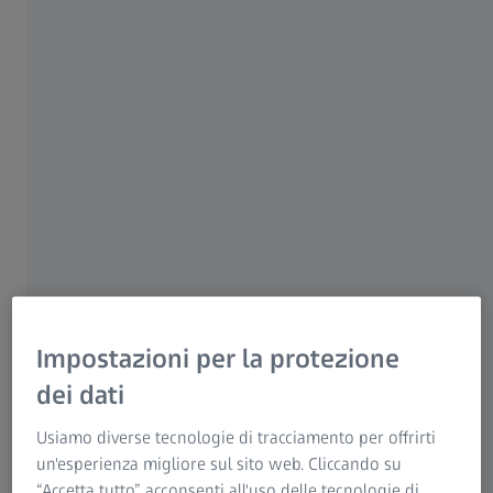
14 MARZO 2025 · 9 MIN VISIONE
Per i pazienti
Per i professionisti sanitari
Per gli investitori
ZEISS Group
Impostazioni per la protezione
dei dati
RELATORE
Marion Marshall, MD
Usiamo diverse tecnologie di tracciamento per offrirti
Regno Unito
un'esperienza migliore sul sito web. Cliccando su
“Accetta tutto” acconsenti all'uso delle tecnologie di