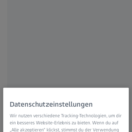
14. MÄRZ 2025 · 9 MIN. VIDEODAUER
Für Patienten
Für Augenspezialisten
Für Investoren
ZEISS Gruppe
Datenschutzeinstellungen
REFERENT
Dr. Marion Marshall
Wir nutzen verschiedene Tracking-Technologien, um dir
Vereinigtes Königreich
ein besseres Website-Erlebnis zu bieten. Wenn du auf
„Alle akzeptieren“ klickst, stimmst du der Verwendung