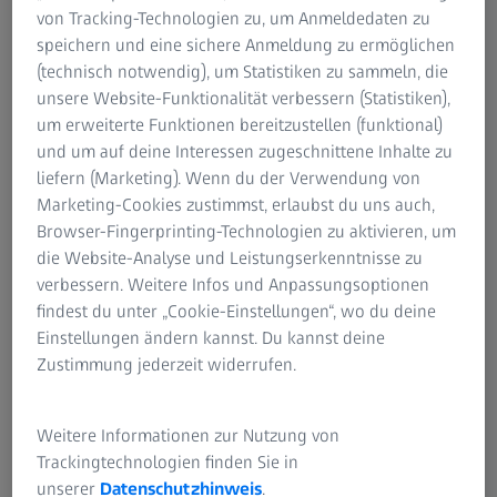
von Tracking-Technologien zu, um Anmeldedaten zu
speichern und eine sichere Anmeldung zu ermöglichen
(technisch notwendig), um Statistiken zu sammeln, die
ZUSAMMENFASSUNG
unsere Website-Funktionalität verbessern (Statistiken),
Beurteilung der subjektiven Sicherheit und
um erweiterte Funktionen bereitzustellen (funktional)
Praxistauglichkeit nach ZEISS PRESBYOND
und um auf deine Interessen zugeschnittene Inhalte zu
liefern (Marketing). Wenn du der Verwendung von
Marion Marshall spricht über die subjektive Sicherheit
Marketing-Cookies zustimmst, erlaubst du uns auch,
und Praxistauglichkeit von ZEISS PRESBYOND für
Browser-Fingerprinting-Technologien zu aktivieren, um
Berufspiloten. Ihre Erkenntnisse streichen signifikante
die Website-Analyse und Leistungserkenntnisse zu
Verbesserungen des funktionellen Sehens heraus,
verbessern. Weitere Infos und Anpassungsoptionen
wodurch Piloten ihren Tätigkeiten effizienter ohne
findest du unter „Cookie-Einstellungen“, wo du deine
Sehhilfen nachkommen können. Diese Präsentation
Einstellungen ändern kannst. Du kannst deine
unterstreicht die Bedeutung von individuell angepassten
Zustimmung jederzeit widerrufen.
refraktiven Lösungen für anspruchsvolle Berufe.
Entdecken Sie die Einblicke in der Aufzeichnung des
Weitere Informationen zur Nutzung von
Webinars.
Trackingtechnologien finden Sie in
unserer
Datenschutzhinweis
.