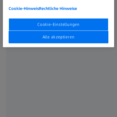
Cookie-Hinweis
Rechtliche Hinweise
Originalsprache: EN | Untertitel: Keine
Cookie-Einstellungen
Alle akzeptieren
Registrieren, um auf alle Lerninhalte
zuzugreifen
Expertenvideos, Peer Insights,