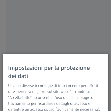
Per i pazienti
Per i professionisti sanitari
Per gli investitori
ZEISS Group
AUTORE
Impostazioni per la protezione
Dr.ssa Marta Pazos
dei dati
Institut Clínic d’Oftalmologia, Hospital Clínic de Barcelona
Usiamo diverse tecnologie di tracciamento per offrirti
un'esperienza migliore sul sito web. Cliccando su
“Accetta tutto” acconsenti all'uso delle tecnologie di
tracciamento per ricordare i dettagli di accesso e
RIEPILOGO
garantire un accesso sicuro (tecnicamente necessario),