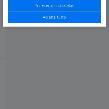
Preferenze sui cookie
Accetta tutto
Effettua l’accesso per sbloccare
Registrati
o effettua l’accesso