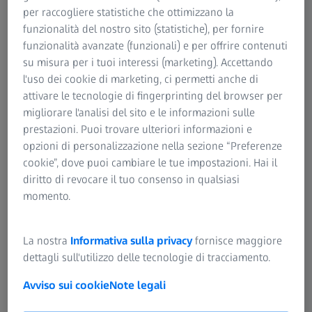
Ottimizzazione della gestione del
per raccogliere statistiche che ottimizzano la
glaucoma dalla struttura-funzione alla
funzionalità del nostro sito (statistiche), per fornire
progressione
funzionalità avanzate (funzionali) e per offrire contenuti
su misura per i tuoi interessi (marketing). Accettando
Durante la nona World Glaucoma e-conference, il ruolo
l'uso dei cookie di marketing, ci permetti anche di
dell’analisi maculare nella gestione del glaucoma è stato
attivare le tecnologie di fingerprinting del browser per
illustrato attraverso casi clinici dai maggiori esperti di
migliorare l'analisi del sito e le informazioni sulle
glaucoma. Guarda gli esperti che condividono consigli
prestazioni. Puoi trovare ulteriori informazioni e
pratici per interpretare i dati sulla struttura e sulla
opzioni di personalizzazione nella sezione “Preferenze
funzione del campo visivo.
cookie”, dove puoi cambiare le tue impostazioni. Hai il
diritto di revocare il tuo consenso in qualsiasi
Qual è il ruolo della macula nella gestione del
momento.
glaucoma?
La Dr.ssa Marta Pazos (Spagna) parla della possibilità di
seguire in modo affidabile la progressione in pazienti con
La nostra
Informativa sulla privacy
fornisce maggiore
glaucoma avanzato, perdita precoce della vista e miopia,
dettagli sull'utilizzo delle tecnologie di tracciamento.
correlando l’imaging OCTA con dati specifici della macula
Avviso sui cookie
Note legali
durante l’analisi struttura-funzione.