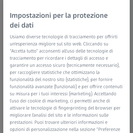
David Schramm, MD
David R Schramm MD SM FRCSC FACS, Presidente e
Impostazioni per la protezione
Responsabile del Dipartimento di Otorinolaringoiatria -
dei dati
Chirurgia del cranio e del collo, Università di Ottawa, The
Ottawa Hospital, Ontario, Canada. Specialista in otologia,
Usiamo diverse tecnologie di tracciamento per offrirti
neurotologia e chirurgia laterale della base cranica. Il Dr.
un'esperienza migliore sul sito web. Cliccando su
Schramm è inoltre Direttore chirurgico dell’Auditory Implant
“Accetta tutto” acconsenti all'uso delle tecnologie di
Program dell’Università di Ottawa.
tracciamento per ricordare i dettagli di accesso e
garantire un accesso sicuro (tecnicamente necessario),
per raccogliere statistiche che ottimizzano la
funzionalità del nostro sito (statistiche), per fornire
funzionalità avanzate (funzionali) e per offrire contenuti
su misura per i tuoi interessi (marketing). Accettando
RIEPILOGO
l'uso dei cookie di marketing, ci permetti anche di
Scambio peer-to-peer sulla visualizzazione
attivare le tecnologie di fingerprinting del browser per
ottimale durante interventi di chirurgia
migliorare l'analisi del sito e le informazioni sulle
neurotologica
prestazioni. Puoi trovare ulteriori informazioni e
opzioni di personalizzazione nella sezione “Preferenze
Durante la chirurgia laterale della base cranica, la stretta