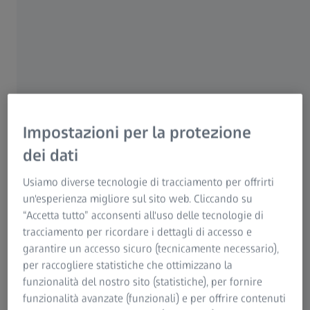
r touch
braccio
integra
orientab
to
ile per
diversi
angoli di
osserva
zione
Impostazioni per la protezione
Inclinazi
●
–
–
–
–
dei dati
one di
10°
Usiamo diverse tecnologie di tracciamento per offrirti
verso
un'esperienza migliore sul sito web. Cliccando su
l’alto e
“Accetta tutto” acconsenti all'uso delle tecnologie di
di 15°
tracciamento per ricordare i dettagli di accesso e
verso il
garantire un accesso sicuro (tecnicamente necessario),
basso
per raccogliere statistiche che ottimizzano la
funzionalità del nostro sito (statistiche), per fornire
1
1
1
Tubo
o
o
□
□
□
funzionalità avanzate (funzionali) e per offrire contenuti