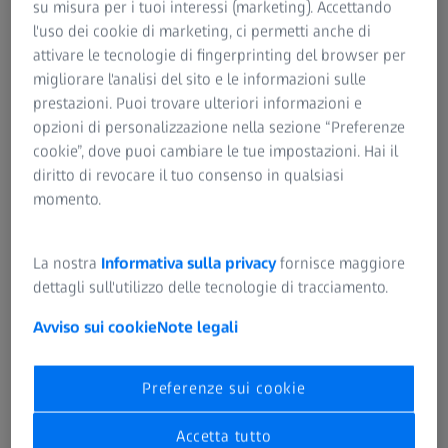
binocula
su misura per i tuoi interessi (marketing). Accettando
re diritto
l'uso dei cookie di marketing, ci permetti anche di
attivare le tecnologie di fingerprinting del browser per
migliorare l'analisi del sito e le informazioni sulle
Tubo
o
o
–
o
–
prestazioni. Puoi trovare ulteriori informazioni e
inclinabi
Tubi
opzioni di personalizzazione nella sezione “Preferenze
le a
princip
cookie”, dove puoi cambiare le tue impostazioni. Hai il
180°
ali
diritto di revocare il tuo consenso in qualsiasi
momento.
Tubo
–
o
●
o
●
pieghev
La nostra
Informativa sulla privacy
fornisce maggiore
ole
dettagli sull'utilizzo delle tecnologie di tracciamento.
f170/f26
0
Avviso sui cookie
Note legali
Oculari
o
o
o
o
o
Preferenze sui cookie
ad
ampio
Accetta tutto
campo