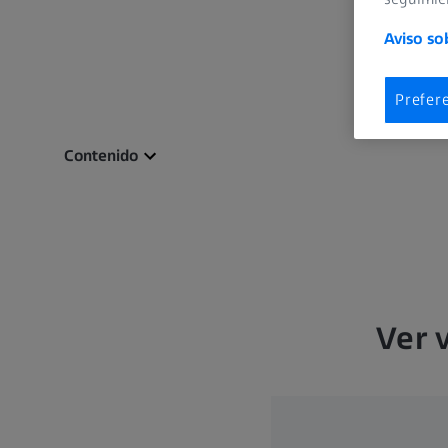
Aviso so
Prefer
Contenido
Ver 