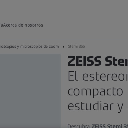
ia
Acerca de nosotros
roscopios y microscopios de zoom
Stemi 355
PRODUCTO
ZEISS Ste
El estereo
compacto p
estudiar y
Descubra
ZEISS Stemi 3