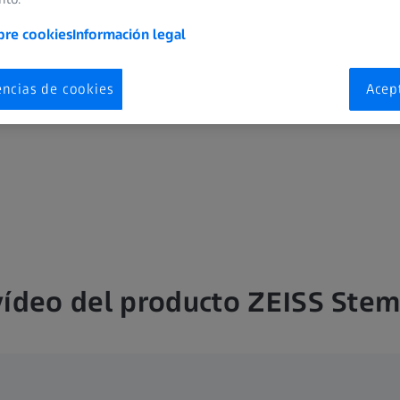
microscopio opcio
bre cookies
Información legal
encias de cookies
Acep
vídeo del producto ZEISS Stem