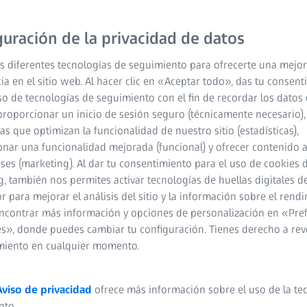
diseñado para aulas, labo
industriales. Ya sea que
guración de la privacidad de datos
disecciona muestras biol
s diferentes tecnologías de seguimiento para ofrecerte una mejor
dispositivos electrónicos
ia en el sitio web. Al hacer clic en «Aceptar todo», das tu consen
usar ofrecen la configur
so de tecnologías de seguimiento con el fin de recordar los datos 
captura de imágenes 3D
proporcionar un inicio de sesión seguro (técnicamente necesario),
documentación sencill
cas que optimizan la funcionalidad de nuestro sitio (estadísticas),
nar una funcionalidad mejorada (funcional) y ofrecer contenido 
ejemplares en su estado 
eses (marketing). Al dar tu consentimiento para el uso de cookies 
, también nos permites activar tecnologías de huellas digitales d
Experimente vistas
 para mejorar el análisis del sitio y la información sobre el rendi
ncontrar más información y opciones de personalización en «Pre
precisión.
s», donde puedes cambiar tu configuración. Tienes derecho a rev
Disfrute de una ilu
miento en cualquier momento.
para una observaci
Aviso de privacidad
ofrece más información sobre el uso de la te
Capture y compart
nto.