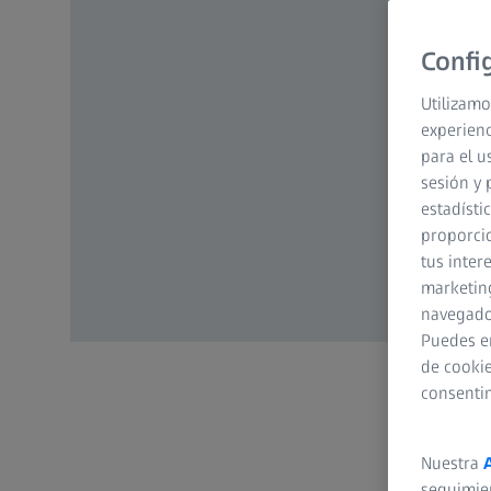
Confi
Utilizamo
experienc
para el u
sesión y 
estadísti
proporcio
tus inter
marketing
navegador
Puedes e
de cookie
consenti
Nuestra
seguimie