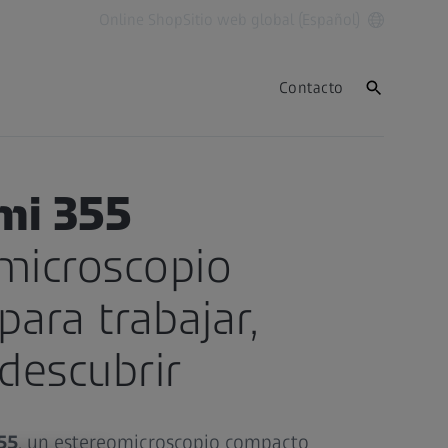
Online Shop
Sitio web global (Español)
Contacto
mi 355
microscopio
ara trabajar,
 descubrir
55
, un estereomicroscopio compacto