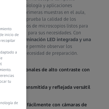
ratorios de biología y aplicaciones
 examina sus primeras muestras en el aula,
ógicas o comprueba la calidad de los
, los tres juegos de microscopios listos para
timiento
ación perfecta para sus necesidades. Con
de inicio de
 nítidas, iluminación LED integrada y una
 recopilar
a
, Stemi 355 le permite observar los
adaptado a
natural, sin necesidad de preparación.
de
el
 tridimensionales de alto contraste con
miento.
ferencias
ocar tu
minación transmitida y reflejada versátil
ón nítida.
cnología de
a imágenes fácilmente con cámaras de