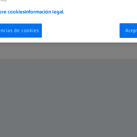
SteREO​
bre cookies
Información legal
encias de cookies
Acep