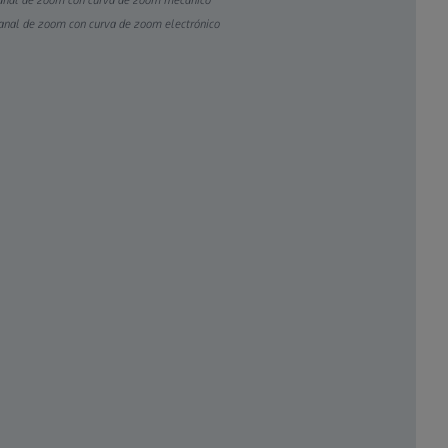
 canal de zoom con curva de zoom mecánico
 canal de zoom con curva de zoom electrónico