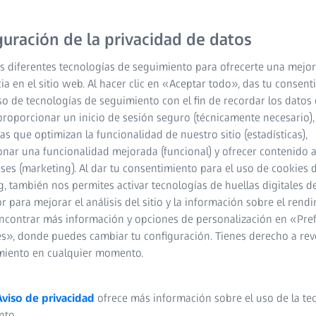
SteREO Discovery.V12 mejo
guración de la privacidad de datos
control de calidad. Obse
s diferentes tecnologías de seguimiento para ofrecerte una mejor
endoprótesis o placas de 
ia en el sitio web. Al hacer clic en «Aceptar todo», das tu consen
tridimensional optimizad
so de tecnologías de seguimiento con el fin de recordar los datos 
todo el rango de zoom m
proporcionar un inicio de sesión seguro (técnicamente necesario),
con mucho contraste y co
cas que optimizan la funcionalidad de nuestro sitio (estadísticas),
nar una funcionalidad mejorada (funcional) y ofrecer contenido 
eses (marketing). Al dar tu consentimiento para el uso de cookies 
Componentes moto
, también nos permites activar tecnologías de huellas digitales d
fiables​
 para mejorar el análisis del sitio y la información sobre el rendi
ncontrar más información y opciones de personalización en «Pre
Excelente percepc
s», donde puedes cambiar tu configuración. Tienes derecho a rev
aumento​
miento en cualquier momento.
Funcionamiento er
Aviso de privacidad
ofrece más información sobre el uso de la te
Integrado en el s
nto.