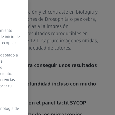
ra la resolución y el contraste en biología y
rve los embriones de Drosophila o pez cebra,
circuitos gracias a la impresión
timiento
a, y consiga resultados reproducibles en
de inicio de
otorizado de 12:1. Capture imágenes nítidas,
 recopilar
n excelente fidelidad de colores.
adaptado a
de
rizados para conseguir unos resultados
el
miento.
ferencias
ión de la profundidad incluso con mucho
ocar tu
gonómico con el panel táctil SYCOP​
cnología de
istema modular de los microscopios