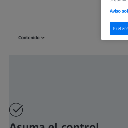
Aviso so
Prefer
Contenido
Asuma el control​