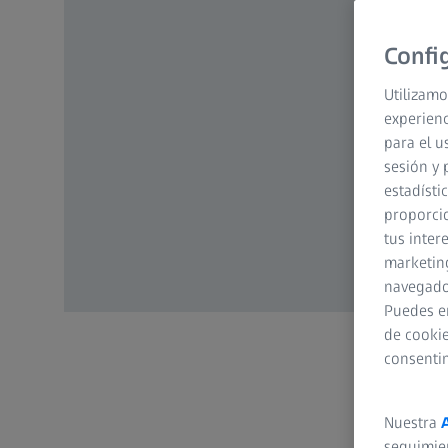
Confi
Utilizamo
experienc
para el u
sesión y 
estadísti
proporcio
tus inter
marketing
navegador
Puedes e
de cookie
consenti
Nuestra
seguimie