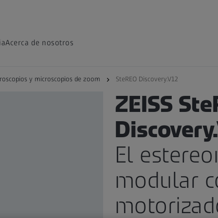
ia
Acerca de nosotros
roscopios y microscopios de zoom
SteREO Discovery.V12​
PRODUCTO
ZEISS St
Discovery.
El estereo
modular 
motorizad