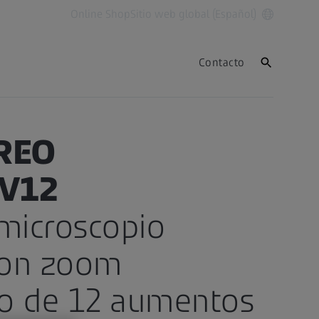
Online Shop
Sitio web global (Español)
Contacto
eREO
V12​
microscopio
con zoom
o de 12 aumentos​