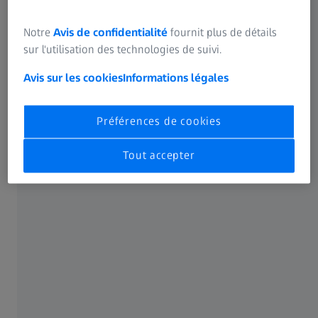
Notre
Avis de confidentialité
fournit plus de détails
sur l'utilisation des technologies de suivi.
Avis sur les cookies
Informations légales
Préférences de cookies
Tout accepter
ZEISS ULTRA XRM
Imagerie par rayons X à l'échelle
nanométrique : explorez à la vitesse
de la science