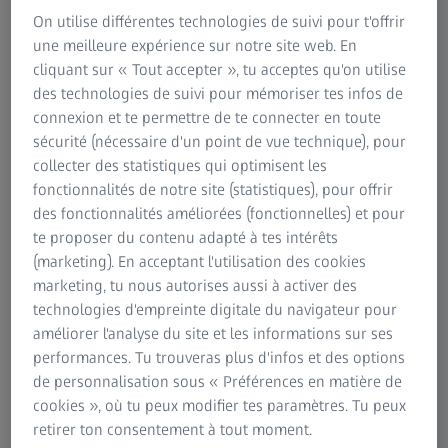
✔ Caractérisez les propriétés et les comportements de vos
On utilise différentes technologies de suivi pour t'offrir
matériaux de manière non destructive.
une meilleure expérience sur notre site web. En
✔ Révélez les détails des microstructures en trois
cliquant sur « Tout accepter », tu acceptes qu'on utilise
dimensions (3D).
des technologies de suivi pour mémoriser tes infos de
✔ Développez et confirmez les modèles ou visualisez les
connexion et te permettre de te connecter en toute
détails structurels.
sécurité (nécessaire d'un point de vue technique), pour
✔ Obtenez une imagerie à contraste élevé et à résolution
collecter des statistiques qui optimisent les
submicronique, même pour des échantillons relativement
fonctionnalités de notre site (statistiques), pour offrir
grands.
des fonctionnalités améliorées (fonctionnelles) et pour
te proposer du contenu adapté à tes intérêts
(marketing). En acceptant l'utilisation des cookies
marketing, tu nous autorises aussi à activer des
technologies d'empreinte digitale du navigateur pour
ZEISS VERSA XRM
Découvrez davantage de détails
améliorer l'analyse du site et les informations sur ses
grâce à l'imagerie à rayons X 3D non
performances. Tu trouveras plus d'infos et des options
de personnalisation sous « Préférences en matière de
destructive à résolution
cookies », où tu peux modifier tes paramètres. Tu peux
submicronique
retirer ton consentement à tout moment.