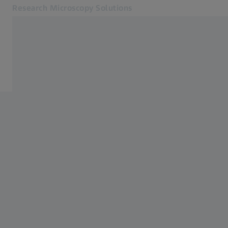
Research Microscopy Solutions
S’ouvre dans un nouvel onglet
Applications
Produits
Produits
Ressources
Service et assistance
À propos de nous
Contact
Online Shop
Sites web ZEISS connexes
ZEISS Technologie Médicale
Métrologie industrielle
Groupe ZEISS