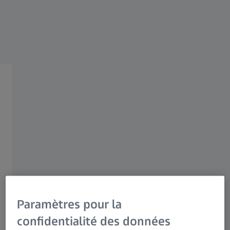
Solutions de tomographie à
rayons X ZEISS
Microscopie à rayons X 3D à
haute résolution et
tomographie assistée par
ordinateur
Paramètres pour la
confidentialité des données