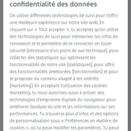
confidentialité des données
Product & Application Sales Specialist
On utilise différentes technologies de suivi pour t'offrir
une meilleure expérience sur notre site web. En
cliquant sur « Tout accepter », tu acceptes qu'on utilise
des technologies de suivi pour mémoriser tes infos de
Contenu
connexion et te permettre de te connecter en toute
sécurité (nécessaire d'un point de vue technique), pour
collecter des statistiques qui optimisent les
2ÈME ÉPISODE SUR 3
fonctionnalités de notre site (statistiques), pour offrir
Analyse de phase d'un échantillon avec le
des fonctionnalités améliorées (fonctionnelles) et pour
module "Multiphase" dans ZEISS ZEN core
te proposer du contenu adapté à tes intérêts
(marketing). En acceptant l'utilisation des cookies
Plus qu'une simple interface d'imagerie par microscopie,
marketing, tu nous autorises aussi à activer des
ZEN core est la suite la plus complète d'outils d'imagerie,
technologies d'empreinte digitale du navigateur pour
de segmentation, d'analyse et de connectivité des données
améliorer l'analyse du site et les informations sur ses
pour la microscopie multimodale dans les laboratoires
performances. Tu trouveras plus d'infos et des options
d'analyse des matériaux. Découvrez comment ZEN core
de personnalisation sous « Préférences en matière de
contribue à améliorer l'efficacité de votre laboratoire grâce
cookies », où tu peux modifier tes paramètres. Tu peux
à la segmentation automatisée des images, à l'analyse