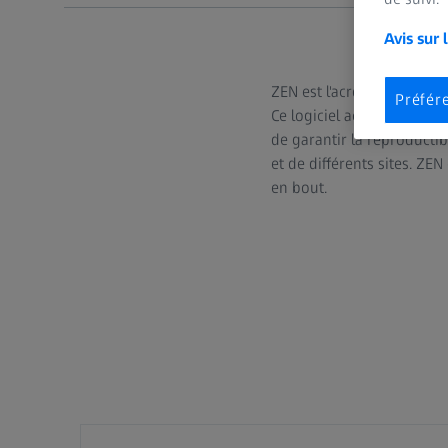
Avis sur 
ZEN est l'acronyme de ZEI
Préfér
Ce logiciel accroît votre 
de garantir la reproductib
et de différents sites. Z
en bout.