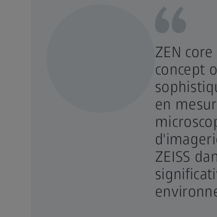
ZEN core 
concept op
sophistiq
en mesure
microscop
d'imageri
ZEISS da
significat
environn