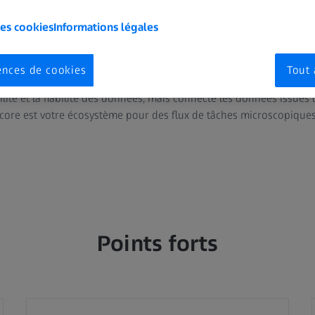
les cookies
Informations légales
SS Efficient Navigation. ZEN core vous permet d'obtenir davantage
ences de cookies
Tout 
productivité, notamment dans les laboratoires à plusieurs utilisateur
ilité et la fiabilité des données, mais connecte les données issues
EN core est votre écosystème pour des flux de tâches microscopique
Points forts