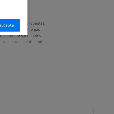
 d'informations probantes.
accepter
s. Il ne se contente pas
 de différentes modalités
s transparents et de bout