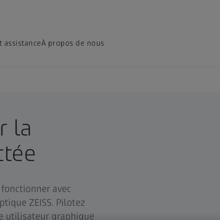
t assistance
À propos de nous
r la
ctée
 fonctionner avec
tique ZEISS. Pilotez
e utilisateur graphique