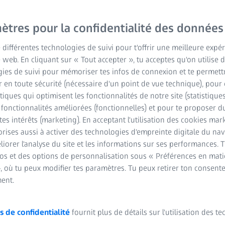
te logicielle vous permet
icroscopiques dont vous
ètres pour la confidentialité des données
e différentes technologies de suivi pour t'offrir une meilleure expé
e web. En cliquant sur « Tout accepter », tu acceptes qu'on utilise 
ies de suivi pour mémoriser tes infos de connexion et te permett
 en toute sécurité (nécessaire d'un point de vue technique), pour 
stiques qui optimisent les fonctionnalités de notre site (statistique
s fonctionnalités améliorées (fonctionnelles) et pour te proposer 
tes intérêts (marketing). En acceptant l'utilisation des cookies mark
rises aussi à activer des technologies d'empreinte digitale du na
iorer l'analyse du site et les informations sur ses performances. 
fos et des options de personnalisation sous « Préférences en mati
, où tu peux modifier tes paramètres. Tu peux retirer ton consent
ent.
laboratoire à la produc
s de confidentialité
fournit plus de détails sur l'utilisation des t