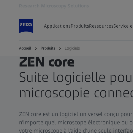
Research Microscopy Solutions
S’ouvre dans un nouvel onglet
Applications
Produits
Ressources
Service e
Accueil
Produits
Logiciels
LOGICIEL
ZEN core
Suite logicielle pou
microscopie conne
ZEN core est un logiciel universel conçu pour
n'importe quel microscope électronique ou op
votre microscope à l'aide d'une seule interfac