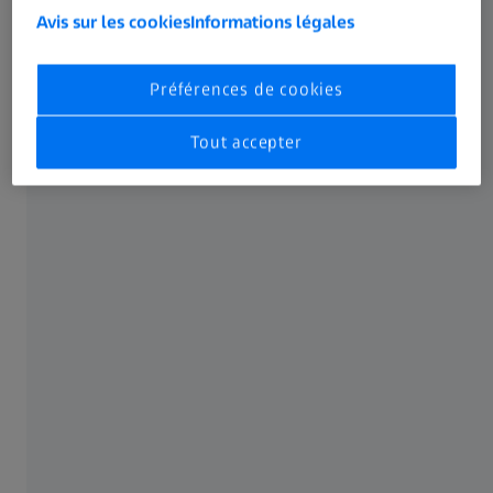
clair ou à la polarisation.
Avis sur les cookies
Informations légales
Obtenez des données d'une qualité propre à la
recherche pour les applications de fluorescence
Préférences de cookies
exigeantes.
Utilisez le puissant logiciel ZEN pour accéder à bien
Tout accepter
d'autres fonctions de traitement et d'analyse.
Explorez Axioscan 7
Axioscan 7
Axioscan 7
Axioscan 7
Axioscan 7
pour la
pour les
pour la
biologie
application
géologie
spatiale
s cliniques