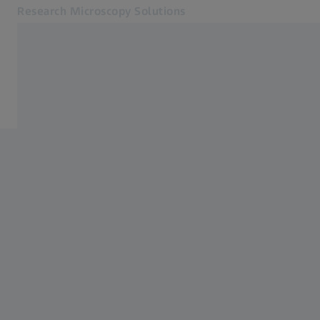
Research Microscopy Solutions
S’ouvre dans un nouvel onglet
Applications
Systèmes d'imagerie
Produits
Ressources
Service et assistance
À propos de nous
Contact
Online Shop
Sites web ZEISS connexes
ZEISS Technologie Médicale
Métrologie industrielle
Groupe ZEISS