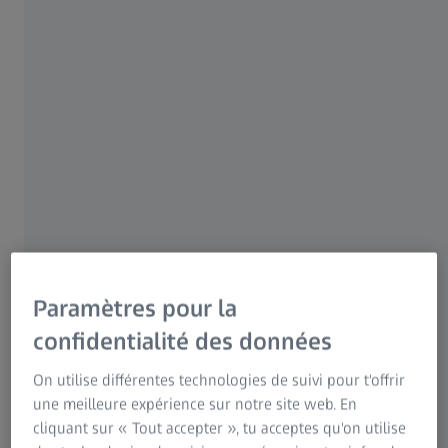
Solutions de balayage numérique de
lames pour votre domaine
d'application
Les configurations ZEISS Axioscan 7 sont conçues
pour répondre à vos besoins individuels.
Paramètres pour la
Sélectionnez votre domaine d'application
confidentialité des données
Recherche en sciences de la vie
On utilise différentes technologies de suivi pour t'offrir
une meilleure expérience sur notre site web. En
Recherche en sciences de la vie
cliquant sur « Tout accepter », tu acceptes qu'on utilise