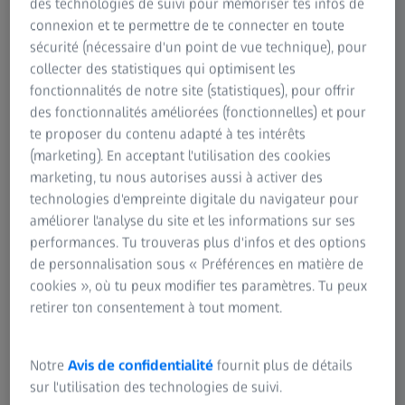
des technologies de suivi pour mémoriser tes infos de
connexion et te permettre de te connecter en toute
sécurité (nécessaire d'un point de vue technique), pour
Pharmaceutique et biotechnologie
collecter des statistiques qui optimisent les
fonctionnalités de notre site (statistiques), pour offrir
des fonctionnalités améliorées (fonctionnelles) et pour
Applications cliniques
te proposer du contenu adapté à tes intérêts
(marketing). En acceptant l'utilisation des cookies
marketing, tu nous autorises aussi à activer des
Géologie et matériaux
technologies d'empreinte digitale du navigateur pour
améliorer l'analyse du site et les informations sur ses
performances. Tu trouveras plus d'infos et des options
Axioscan 7
de personnalisation sous « Préférences en matière de
Lorsque performance numérique et variété des
cookies », où tu peux modifier tes paramètres. Tu peux
applications vont de pair
retirer ton consentement à tout moment.
Découvrez la flexibilité d'application dans un
Notre
Avis de confidentialité
fournit plus de détails
environnement multi-utilisateur.
sur l'utilisation des technologies de suivi.
Passez rapidement de la fluorescence au champ