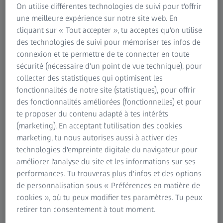
On utilise différentes technologies de suivi pour t'offrir
sous différents systèmes d'exploitation
une meilleure expérience sur notre site web. En
Propose des fonctions de haut niveau
cliquant sur « Tout accepter », tu acceptes qu'on utilise
pour commander les composants
des technologies de suivi pour mémoriser tes infos de
connexion et te permettre de te connecter en toute
Fournit des informations sur
sécurité (nécessaire d'un point de vue technique), pour
l'équipement (par exemple, les objectifs
collecter des statistiques qui optimisent les
et les réflecteurs qui sont montés)
fonctionnalités de notre site (statistiques), pour offrir
des fonctionnalités améliorées (fonctionnelles) et pour
Peut simuler des dispositifs : la
te proposer du contenu adapté à tes intérêts
programmation et les démonstrations
(marketing). En acceptant l'utilisation des cookies
sont possibles même en l'absence de
marketing, tu nous autorises aussi à activer des
matériel
technologies d'empreinte digitale du navigateur pour
améliorer l'analyse du site et les informations sur ses
Contient également dans le SDK :
performances. Tu trouveras plus d'infos et des options
documentation de l'API (interface de
de personnalisation sous « Préférences en matière de
programmation d'application),
cookies », où tu peux modifier tes paramètres. Tu peux
un exemple de programme et des outils
retirer ton consentement à tout moment.
de débogage