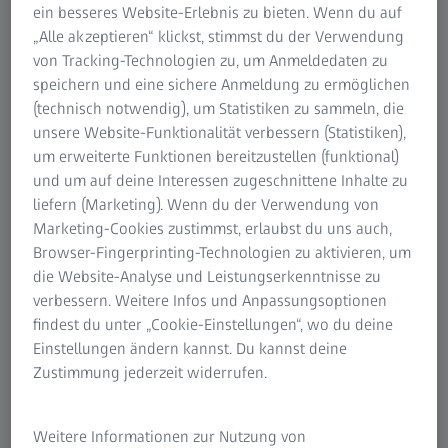
ein besseres Website-Erlebnis zu bieten. Wenn du auf
Betriebssysteme
„Alle akzeptieren“ klickst, stimmst du der Verwendung
Verfügt über Funktionen zur Steuerung
von Tracking-Technologien zu, um Anmeldedaten zu
der Komponenten (High-Level-
speichern und eine sichere Anmeldung zu ermöglichen
(technisch notwendig), um Statistiken zu sammeln, die
Funktionen)
unsere Website-Funktionalität verbessern (Statistiken),
Liefert gerätebezogene Informationen
um erweiterte Funktionen bereitzustellen (funktional)
(z. B. welche Objektive und Reflektoren
und um auf deine Interessen zugeschnittene Inhalte zu
montiert sind)
liefern (Marketing). Wenn du der Verwendung von
Marketing-Cookies zustimmst, erlaubst du uns auch,
Simuliert ggf. auch Geräte:
Browser-Fingerprinting-Technologien zu aktivieren, um
Programmierung und Demos sind sogar
die Website-Analyse und Leistungserkenntnisse zu
ohne Hardware möglich
verbessern. Weitere Infos und Anpassungsoptionen
findest du unter „Cookie-Einstellungen“, wo du deine
Enthält in der SDK-Version zusätzlich die
Einstellungen ändern kannst. Du kannst deine
Dokumentation zur API (Application
Zustimmung jederzeit widerrufen.
Programming Interface),
ein Beispielprogramm und Debugging-
Weitere Informationen zur Nutzung von
Tools