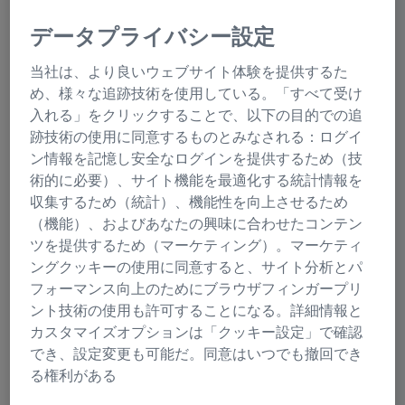
多くの時間を確保する必要があります。
データプライバシー設定
当社は、より良いウェブサイト体験を提供するた
そういった背景を考慮し、ZEISSはコア施設
め、様々な追跡技術を使用している。「すべて受け
の管理者やスタッフの日々の業務をサポート
入れる」をクリックすることで、以下の目的での追
するさまざまなサービスを考案・提供してい
跡技術の使用に同意するものとみなされる：ログイ
ます。
ン情報を記憶し安全なログインを提供するため（技
術的に必要）、サイト機能を最適化する統計情報を
収集するため（統計）、機能性を向上させるため
（機能）、およびあなたの興味に合わせたコンテン
内容
ツを提供するため（マーケティング）。マーケティ
ングクッキーの使用に同意すると、サイト分析とパ
フォーマンス向上のためにブラウザフィンガープリ
ント技術の使用も許可することになる。詳細情報と
カスタマイズオプションは「クッキー設定」で確認
でき、設定変更も可能だ。同意はいつでも撤回でき
る権利がある