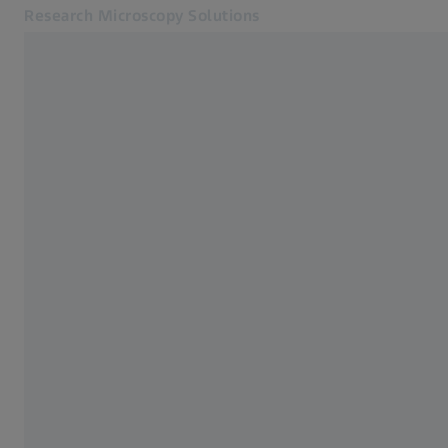
Research Microscopy Solutions
別のタブで開く
アプリケーション
コアイメージング施設
製品
サービス・サポート
会社概要
お問合せ
関連するZEISSウェブサイト
医療技術
工業用測定
ZEISSグループ