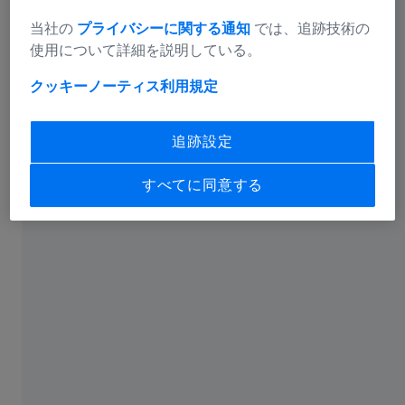
当社の
プライバシーに関する通知
では、追跡技術の
使用について詳細を説明している。
クッキーノーティス
利用規定
追跡設定
優れたサービスで機器の稼働時間を最大化
すべてに同意する
コアラボで常に最優先されるのは、機器を最高のパフォ
ーマンスで稼働させ続けることです。予定外の停止時間
があると、コストがかさみ、施設の評判も損なわれま
す。遠隔予測サービスツールでは、機器の状態を持続モ
ニターし、ログファイルを回収します。これにより遠隔
診断の精度が高まり、修理までの時間を短縮できます。
さらに、コア施設のスタッフにカスタマイズされたトレ
ーニングコースを提供し、機器の技術面の詳しい情報を