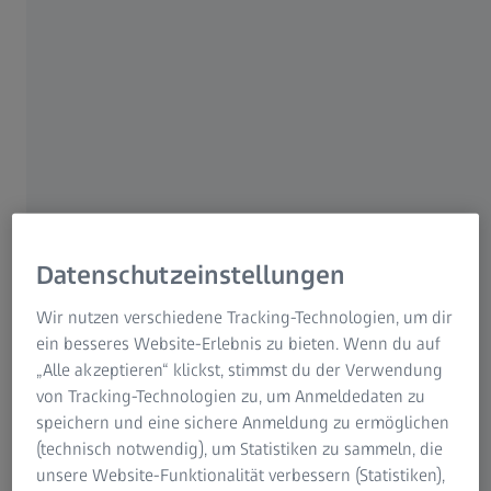
Benutzerkonten erstellen, Serviceeinsätze
planen, Forschungsergebnisse nachverfolgen,
neue Anwender schulen, Fehler beheben oder
Finanzierungsmöglichkeiten sondieren.
ZEISS kennt diese Herausforderungen und hat
zahlreiche Angebote entwickelt, um den
Arbeitsalltag die Leitung und die Mitarbeiter
Datenschutzeinstellungen
zentraler Forschungseinrichtungen zu
erleichtern.
Wir nutzen verschiedene Tracking-Technologien, um dir
ein besseres Website-Erlebnis zu bieten. Wenn du auf
„Alle akzeptieren“ klickst, stimmst du der Verwendung
von Tracking-Technologien zu, um Anmeldedaten zu
speichern und eine sichere Anmeldung zu ermöglichen
Inhalt
(technisch notwendig), um Statistiken zu sammeln, die
unsere Website-Funktionalität verbessern (Statistiken),