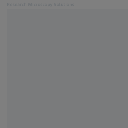
Research Microscopy Solutions
Öffnet sich in einem neuen Tab
Anwendungen
Zentrale Forschungseinrichtungen
Produkte
Service und Support
Wir über uns
Kontakt
Online Shop
Verwandte ZEISS Websites
Medizintechnik
Industrielle Messtechnik
ZEISS Gruppe