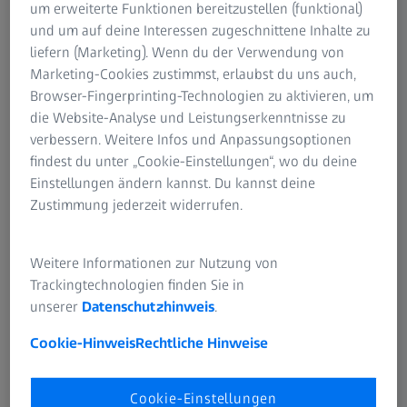
um erweiterte Funktionen bereitzustellen (funktional)
und um auf deine Interessen zugeschnittene Inhalte zu
liefern (Marketing). Wenn du der Verwendung von
Marketing-Cookies zustimmst, erlaubst du uns auch,
Browser-Fingerprinting-Technologien zu aktivieren, um
die Website-Analyse und Leistungserkenntnisse zu
verbessern. Weitere Infos und Anpassungsoptionen
findest du unter „Cookie-Einstellungen“, wo du deine
Einstellungen ändern kannst. Du kannst deine
Zustimmung jederzeit widerrufen.
Weitere Informationen zur Nutzung von
Trackingtechnologien finden Sie in
Steigern Sie Ihre Effizienz mit
unserer
Datenschutzhinweis
.
Labormanagement-Software
Cookie-Hinweis
Rechtliche Hinweise
ZEISS hat sich mit Idea Elan zusammengeschlossen, um
Cookie-Einstellungen
Ihnen mit der Software Infinity eine Lösung zu bieten, die