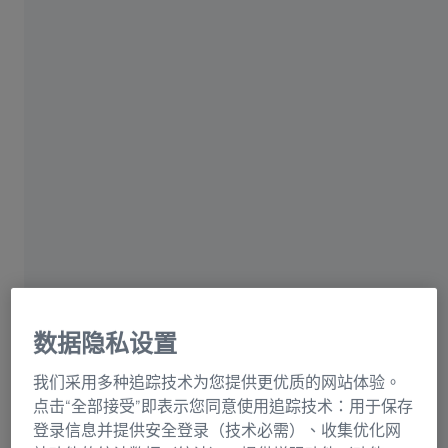
LIU ET AL
新型近視控制眼鏡鏡片有反應與無反應的配
戴者：一項為期 12 個月的隨機、雙盲、交叉
臨床試驗
交叉試驗顯示，多數受試者在配戴具有圓環鏡片結構、可
產生近視性離焦的測試鏡片時，其近視進展速度較慢。未
出現反應的受試者人數不多，可能與較短的實際配戴時間
数据隐私设置
及較低的主觀舒適度有關。
我们采用多种追踪技术为您提供更优质的网站体验。
Poster
点击“全部接受”即表示您同意使用追踪技术：用于保存
登录信息并提供安全登录（技术必需）、收集优化网